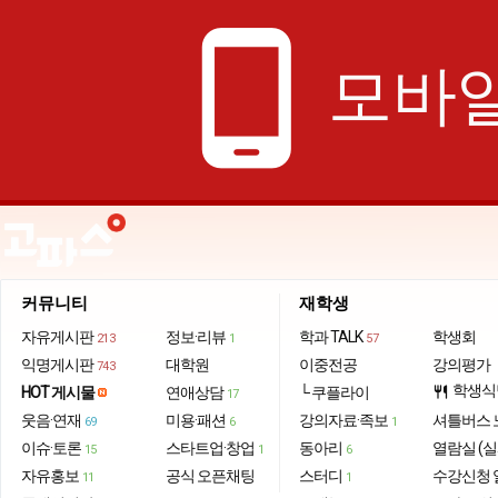
phone_android
모바일
커뮤니티
재학생
자유게시판
정보·리뷰
학과 TALK
학생회
213
1
57
익명게시판
대학원
이중전공
강의평가
743
학생식
HOT 게시물
연애상담
└ 쿠플라이
restaurant
17
웃음·연재
미용·패션
강의자료·족보
셔틀버스 
69
6
1
이슈·토론
스타트업·창업
동아리
열람실 (실
15
1
6
자유홍보
공식 오픈채팅
스터디
수강신청 
11
1