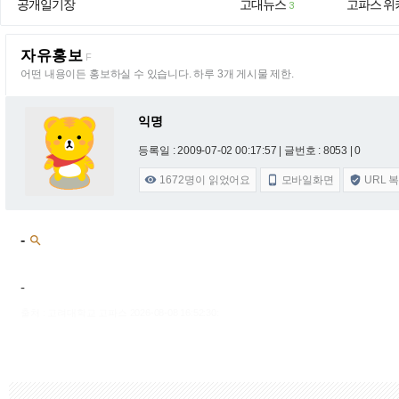
공개일기장
고대뉴스
고파스 위
3
자유홍보
F
어떤 내용이든 홍보하실 수 있습니다. 하루 3개 게시물 제한.
익명
등록일 : 2009-07-02 00:17:57
| 글번호 : 8053 | 0
1672
명이 읽었어요
모바일화면
URL 



-

-
출처 : 고려대학교 고파스 2026-08-08 16:52:30: