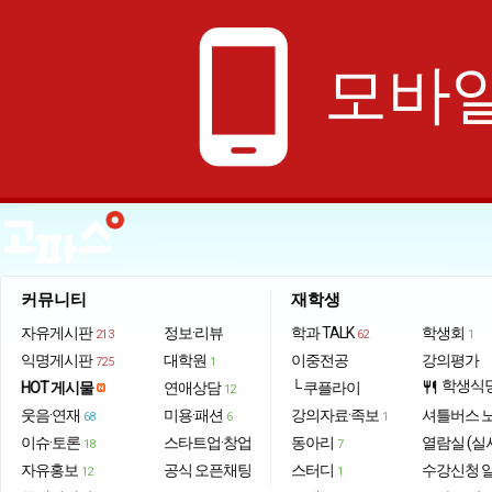
phone_android
모바일
커뮤니티
재학생
자유게시판
정보·리뷰
학과 TALK
학생회
213
62
1
익명게시판
대학원
이중전공
강의평가
725
1
학생식
HOT 게시물
연애상담
└ 쿠플라이
restaurant
12
웃음·연재
미용·패션
강의자료·족보
셔틀버스 
68
6
1
이슈·토론
스타트업·창업
동아리
열람실 (실
18
7
자유홍보
공식 오픈채팅
스터디
수강신청 
12
1