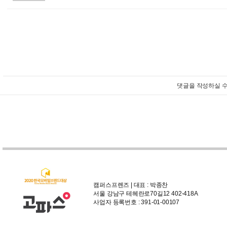
댓글을 작성하실 수
캠퍼스프렌즈 | 대표 : 박종찬
서울 강남구 테헤란로70길12 402-418A
사업자 등록번호 : 391-01-00107