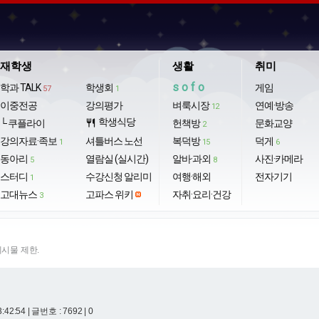
재학생
생활
취미
sofo
학과 TALK
학생회
게임
57
1
이중전공
강의평가
벼룩시장
연예·방송
12
학생식당
└ 쿠플라이
restaurant
헌책방
문화교양
2
강의자료·족보
셔틀버스 노선
복덕방
덕게
1
15
6
동아리
열람실 (실시간)
알바·과외
사진·카메라
5
8
스터디
수강신청 알리미
여행·해외
전자기기
1
고대뉴스
고파스 위키
자취·요리·건강
3
게시물 제한.
3:42:54
| 글번호 : 7692 | 0