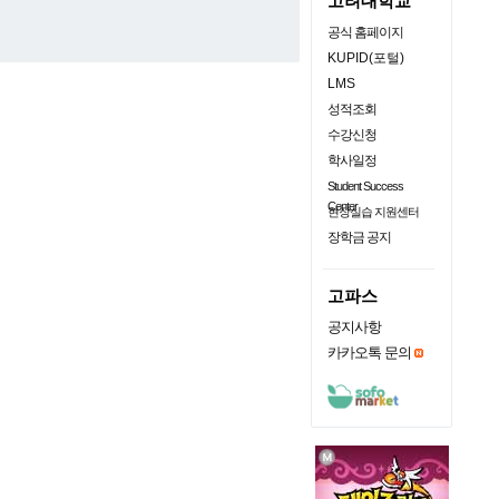
고려대학교
공식 홈페이지
KUPID(포털)
LMS
성적조회
수강신청
학사일정
Student Success
Center
현장실습 지원센터
장학금 공지
고파스
공지사항
카카오톡 문의