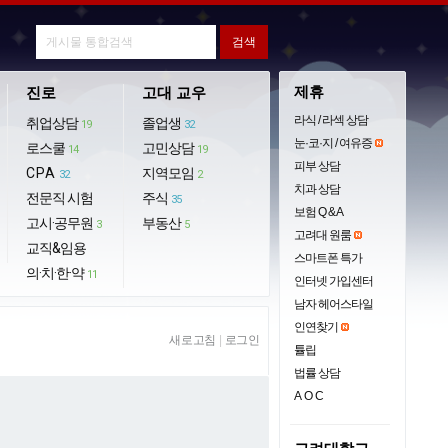
제휴
진로
고대 교우
라식 / 라섹 상담
취업상담
졸업생
19
32
눈·코·지 / 여유증
로스쿨
고민상담
14
19
피부 상담
CPA
지역모임
32
2
치과 상담
전문직 시험
주식
35
보험 Q & A
고시·공무원
부동산
3
5
고려대 원룸
교직&임용
스마트폰 특가
의·치·한·약
11
인터넷 가입센터
남자 헤어스타일
인연찾기
새로고침
|
로그인
튤립
법률 상담
AOC