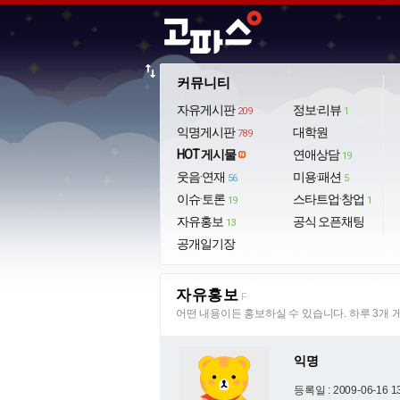
import_export
커뮤니티
자유게시판
정보·리뷰
209
1
익명게시판
대학원
789
HOT 게시물
연애상담
19
웃음·연재
미용·패션
56
5
이슈·토론
스타트업·창업
19
1
자유홍보
공식 오픈채팅
13
공개일기장
자유홍보
F
어떤 내용이든 홍보하실 수 있습니다. 하루 3개 
익명
등록일 : 2009-06-16 1