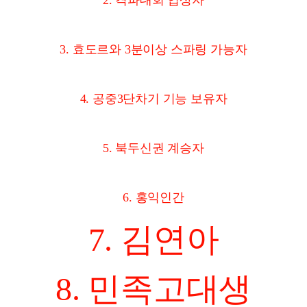
2. 격파대회 입상자
3. 효도르와 3분이상 스파링 가능자
4. 공중3단차기 기능 보유자
5. 북두신권 계승자
6. 홍익인간
7. 김연아
8. 민족고대생