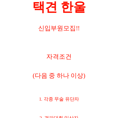
택견 한울
신입부원모집!!
자격조건
(다음 중 하나 이상)
1. 각종 무술 유단자