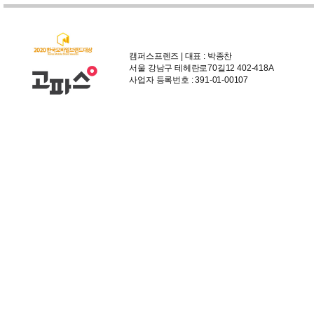
캠퍼스프렌즈 | 대표 : 박종찬
서울 강남구 테헤란로70길12 402-418A
사업자 등록번호 : 391-01-00107