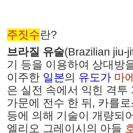
주짓수
란?
브라질 유술
(Brazilian jiu-j
기 등을 이용하여 상대방
이주한
일본
의
유도가
마
은 실전 속에서 익힌 격투
가문에 전수 한 뒤, 카를
등에 의해 기술이 개량되어
엘리오 그레이시의 아들