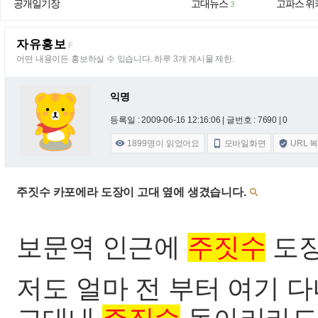
공개일기장
고대뉴스
고파스 위
3
자유홍보
F
어떤 내용이든 홍보하실 수 있습니다. 하루 3개 게시물 제한.
익명
등록일 : 2009-06-16 12:16:06
| 글번호 : 7690 | 0
1899
명이 읽었어요
모바일화면
URL 



주짓수 카포에라 도장이 고대 옆에 생겼습니다.

보문역 인근에
주짓수
도장
저도 얼마 전 부터 여기 