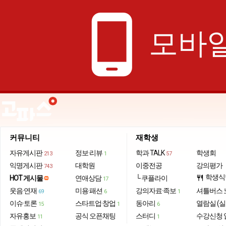
phone_android
모바일
커뮤니티
재학생
자유게시판
정보·리뷰
학과 TALK
학생회
213
1
57
익명게시판
대학원
이중전공
강의평가
743
학생식
HOT 게시물
연애상담
└ 쿠플라이
restaurant
17
웃음·연재
미용·패션
강의자료·족보
셔틀버스 
69
6
1
이슈·토론
스타트업·창업
동아리
열람실 (실
15
1
6
자유홍보
공식 오픈채팅
스터디
수강신청 
11
1