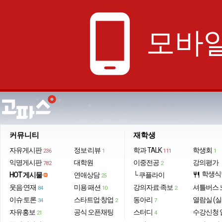
phone_android
모바일
커뮤니티
재학생
자유게시판
정보·리뷰
학과 TALK
학생회
236
1
111
1
익명게시판
대학원
이중전공
강의평가
782
2
학생식
HOT 게시물
연애상담
└ 쿠플라이
restaurant
25
웃음·연재
미용·패션
강의자료·족보
셔틀버스 
84
10
2
이슈·토론
스타트업·창업
동아리
열람실 (실
34
2
7
자유홍보
공식 오픈채팅
스터디
수강신청 
21
4