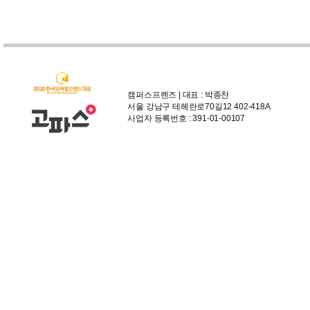
캠퍼스프렌즈 | 대표 : 박종찬
서울 강남구 테헤란로70길12 402-418A
사업자 등록번호 : 391-01-00107