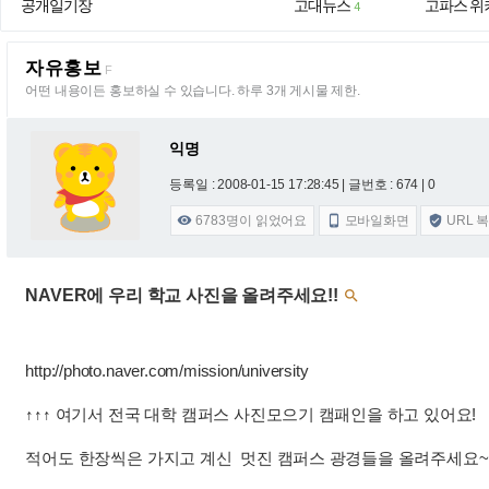
공개일기장
고대뉴스
고파스 위
4
자유홍보
F
어떤 내용이든 홍보하실 수 있습니다. 하루 3개 게시물 제한.
익명
등록일 : 2008-01-15 17:28:45
| 글번호 : 674 | 0
6783
명이 읽었어요
모바일화면
URL 



NAVER에 우리 학교 사진을 올려주세요!!

http://photo.naver.com/mission/university
↑↑↑ 여기서 전국 대학 캠퍼스 사진모으기 캠패인을 하고 있어요!
적어도 한장씩은 가지고 계신 멋진 캠퍼스 광경들을 올려주세요~