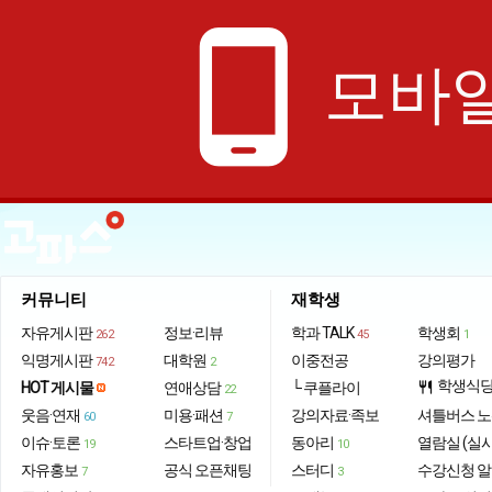
phone_android
모바일
커뮤니티
재학생
자유게시판
정보·리뷰
학과 TALK
학생회
262
45
1
익명게시판
대학원
이중전공
강의평가
742
2
학생식
HOT 게시물
연애상담
└ 쿠플라이
restaurant
22
웃음·연재
미용·패션
강의자료·족보
셔틀버스 
60
7
이슈·토론
스타트업·창업
동아리
열람실 (실
19
10
자유홍보
공식 오픈채팅
스터디
수강신청 
7
3