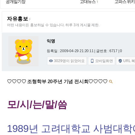
공개일기장
고대뉴스
고파스 위키
1
자유홍보
F
어떤 내용이든 홍보하실 수 있습니다. 하루 3개 게시물 제한.
익명
등록일 : 2009-04-29 21:20:11
| 글번호 : 6717 | 0
3029
명이 읽었어요
모바일화면
URL 



♡♡♡♡ 조형학부 20주년 기념 전시회♡♡♡♡

모/시/는/말/씀
1989년 고려대학교 사범대