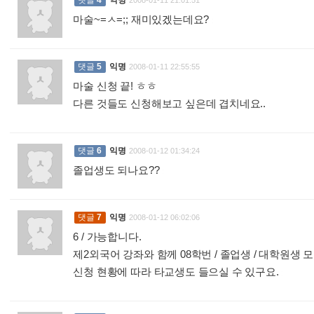
댓글
4
익명
2008-01-11 21:01:51
마술~=ㅅ=;; 재미있겠는데요?
:
댓글
5
익명
2008-01-11 22:55:55
마술 신청 끝! ㅎㅎ
다른 것들도 신청해보고 싶은데 겹치네요..
:
댓글
6
익명
2008-01-12 01:34:24
졸업생도 되나요??
:
댓글
7
익명
2008-01-12 06:02:06
6 / 가능합니다.
제2외국어 강좌와 함께 08학번 / 졸업생 / 대학원생 
신청 현황에 따라 타교생도 들으실 수 있구요.
: