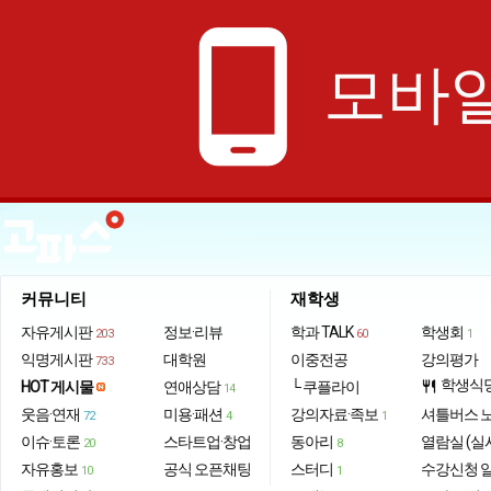
phone_android
모바일
커뮤니티
재학생
자유게시판
정보·리뷰
학과 TALK
학생회
203
60
1
익명게시판
대학원
이중전공
강의평가
733
학생식
HOT 게시물
연애상담
└ 쿠플라이
restaurant
14
웃음·연재
미용·패션
강의자료·족보
셔틀버스 
72
4
1
이슈·토론
스타트업·창업
동아리
열람실 (실
20
8
자유홍보
공식 오픈채팅
스터디
수강신청 
10
1