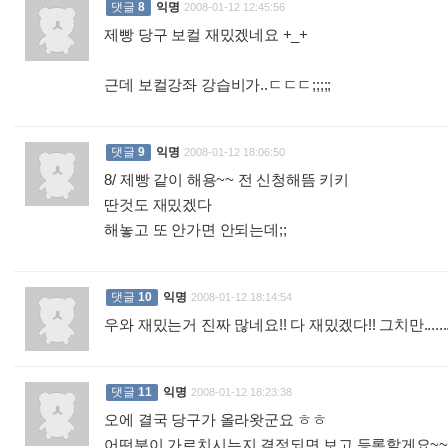
댓글
8
익명
2008-01-12 12:45:56
제빵 당구 보컬 재밌겠네요 +_+
근데 보컬강좌 강습비가..ㄷㄷㄷ;;;;;
:
댓글
9
익명
2008-01-12 18:06:50
8/ 제빵 같이 해용~~ 전 신청해뜸 키키
딴것도 재밌겠다
해놓고 또 안가면 안되는데;;
:
댓글
10
익명
2008-01-12 18:14:54
우와 재밌는거 진짜 많네요!! 다 재밌겠다!! 그치만..........으
댓글
11
익명
2008-01-12 18:23:38
오에 결국 당구가 올라왓군요 ㅎㅎ
어떤분이 가르치시는지 결정되면 보고 등록할게요~