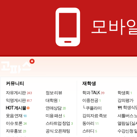
phone_android
모바일
커뮤니티
재학생
자유게시판
정보·리뷰
학과 TALK
학생회
243
39
1
익명게시판
대학원
이중전공
강의평가
817
1
1
학생식
HOT 게시물
연애상담
└ 쿠플라이
restaurant
20
웃음·연재
미용·패션
강의자료·족보
셔틀버스 
90
5
이슈·토론
스타트업·창업
동아리
열람실 (실
24
3
11
자유홍보
공식 오픈채팅
스터디
수강신청 
23
5