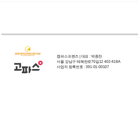
캠퍼스프렌즈 | 대표 : 박종찬
서울 강남구 테헤란로70길12 402-418A
사업자 등록번호 : 391-01-00107