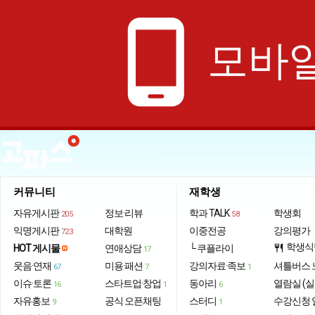
phone_android
모바일
커뮤니티
재학생
자유게시판
정보·리뷰
학과 TALK
학생회
205
58
익명게시판
대학원
이중전공
강의평가
723
학생식
HOT 게시물
연애상담
└ 쿠플라이
restaurant
17
웃음·연재
미용·패션
강의자료·족보
셔틀버스 
67
7
1
이슈·토론
스타트업·창업
동아리
열람실 (실
16
1
6
자유홍보
공식 오픈채팅
스터디
수강신청 
9
1