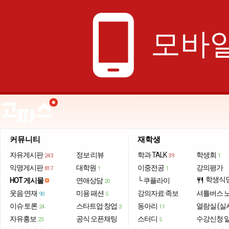
phone_android
모바일
커뮤니티
재학생
자유게시판
정보·리뷰
학과 TALK
학생회
243
39
1
익명게시판
대학원
이중전공
강의평가
817
1
1
학생식
HOT 게시물
연애상담
└ 쿠플라이
restaurant
20
웃음·연재
미용·패션
강의자료·족보
셔틀버스 
90
5
이슈·토론
스타트업·창업
동아리
열람실 (실
24
3
11
자유홍보
공식 오픈채팅
스터디
수강신청 
23
5