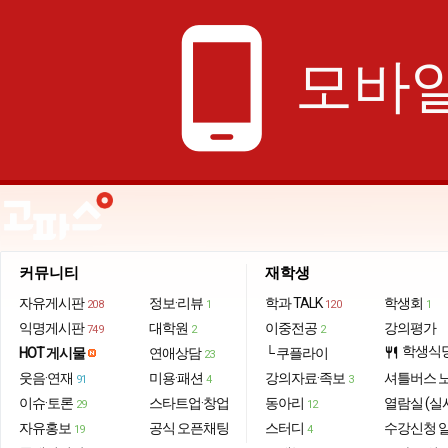
phone_android
모바일
커뮤니티
재학생
자유게시판
정보·리뷰
학과 TALK
학생회
208
1
120
1
익명게시판
대학원
이중전공
강의평가
749
2
2
학생식
HOT 게시물
연애상담
└ 쿠플라이
restaurant
23
웃음·연재
미용·패션
강의자료·족보
셔틀버스 
91
4
3
이슈·토론
스타트업·창업
동아리
열람실 (실
29
12
자유홍보
공식 오픈채팅
스터디
수강신청 
19
4