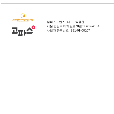
캠퍼스프렌즈 | 대표 : 박종찬
서울 강남구 테헤란로70길12 402-418A
사업자 등록번호 : 391-01-00107