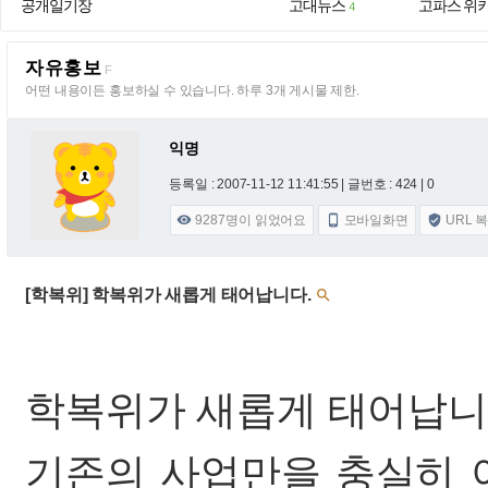
공개일기장
고대뉴스
고파스 위
4
자유홍보
F
어떤 내용이든 홍보하실 수 있습니다. 하루 3개 게시물 제한.
익명
등록일 : 2007-11-12 11:41:55
| 글번호 : 424 | 0
9287
명이 읽었어요
모바일화면
URL 



[학복위] 학복위가 새롭게 태어납니다.

학복위가 새롭게 태어납니
기존의 사업만을 충실히 