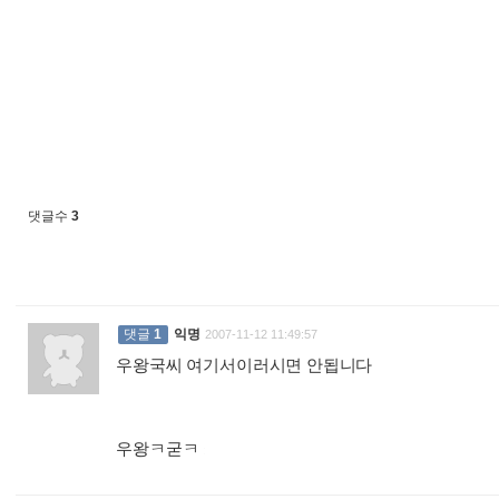
댓글수
3
댓글
1
익명
2007-11-12 11:49:57
우왕국씨 여기서이러시면 안됩니다
우왕ㅋ굳ㅋ
: