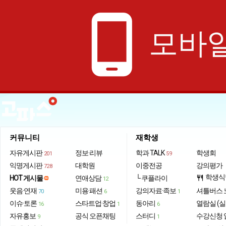
phone_android
모바일
커뮤니티
재학생
자유게시판
정보·리뷰
학과 TALK
학생회
201
59
익명게시판
대학원
이중전공
강의평가
728
학생식
HOT 게시물
연애상담
└ 쿠플라이
restaurant
12
웃음·연재
미용·패션
강의자료·족보
셔틀버스 
70
6
1
이슈·토론
스타트업·창업
동아리
열람실 (실
16
1
6
자유홍보
공식 오픈채팅
스터디
수강신청 
9
1