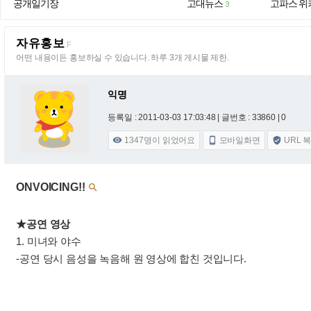
공개일기장
고대뉴스
고파스 위
3
자유홍보
F
어떤 내용이든 홍보하실 수 있습니다. 하루 3개 게시물 제한.
익명
등록일 : 2011-03-03 17:03:48
| 글번호 : 33860 | 0
1347
명이 읽었어요
모바일화면
URL 



ONVOICING!!

★공연 영상
1. 미녀와 야수
-공연 당시 음성을 녹음해 원 영상에 합친 것입니다.