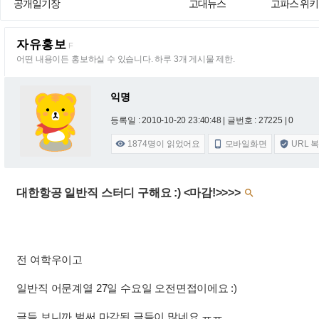
공개일기장
고대뉴스
고파스 위키
자유홍보
F
어떤 내용이든 홍보하실 수 있습니다. 하루 3개 게시물 제한.
익명
등록일 : 2010-10-20 23:40:48
| 글번호 : 27225 | 0
1874
명이 읽었어요
모바일화면
URL 



대한항공 일반직 스터디 구해요 :) <마감!>>>>

전 여학우이고
일반직 어문계열 27일 수요일 오전면접이에요 :)
글들 보니까 벌써 마감된 글들이 많네요 ㅠㅠ