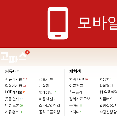
phone_android
모바일
커뮤니티
재학생
자유게시판
정보·리뷰
학과 TALK
학생회
218
60
1
익명게시판
대학원
이중전공
강의평가
730
1
학생식
HOT 게시물
연애상담
└ 쿠플라이
restaurant
13
웃음·연재
미용·패션
강의자료·족보
셔틀버스 
67
7
이슈·토론
스타트업·창업
동아리
열람실 (실
20
8
자유홍보
공식 오픈채팅
스터디
수강신청 
11
1