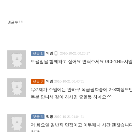
댓글수
11

댓글
1
익명
2010-10-21 00:23:17
토욜일욜 함께하고 싶어요 연락주세요 010-4045-
댓글
3
익명
2010-10-21 00:43:31
1,2/ 제가 주말에는 안하구 목금월화중에 2~3회정
두분 만나서 같이 하시면 좋을듯 하네요 ^^
:
댓글
4
익명
2010-10-21 01:04:41
저 화요일 일반직 면접이고 아무때나 시간 괜찮습니