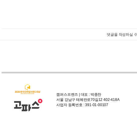
댓글을 작성하실 수
캠퍼스프렌즈 | 대표 : 박종찬
서울 강남구 테헤란로70길12 402-418A
사업자 등록번호 : 391-01-00107