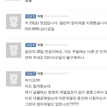
칠팔
:
댓글
5
익명
2010-10-21 03:00:06
저 29(금) 면접입니다. 일반직 영어계열 지원했습니다
010-5095-삼사공일
:
댓글
6
익명
2010-10-21 03:08:02
일반직 28일 면접이에요. 저도 주말에는 다른 곳 인
연락 주세요 010-이오일이-팔구육하나
:
댓글
7
익명
2010-10-21 05:09:27
저기요!!!!!
저도 합격했는데
제가 넣을때는 분명히 계열같은거 없이 뭉뚱그려서 
이번 대졸공채맞는데 어문계열은 중간에 시험치는거 
그런데 영어계열도 있었나요?????
: