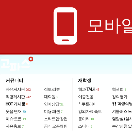
phone_android
모바일
커뮤니티
재학생
자유게시판
정보·리뷰
학과 TALK
학생회
262
45
1
익명게시판
대학원
이중전공
강의평가
742
2
학생식
HOT 게시물
연애상담
└ 쿠플라이
restaurant
22
웃음·연재
미용·패션
강의자료·족보
셔틀버스 
60
7
이슈·토론
스타트업·창업
동아리
열람실 (실
19
10
자유홍보
공식 오픈채팅
스터디
수강신청 
7
3