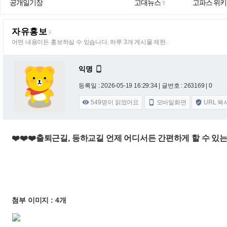
공개일기장
고대뉴스
고파스 위키
1
자유홍보
F
어떤 내용이든 홍보하실 수 있습니다. 하루 3개 게시물 제한.
익명

등록일 : 2026-05-19 16:29:34
| 글번호 : 263169 | 0
549
명이 읽었어요
모바일화면
URL 복



❤️❤️❤️출퇴근길, 등하교길 언제 어디서든 간편하게 할 수 있는
첨부 이미지 : 4개