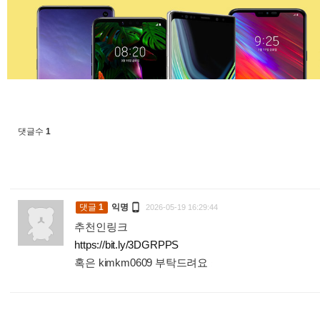
댓글수
1

댓글
1
익명
2026-05-19 16:29:44
추천인링크
https://bit.ly/3DGRPPS
혹은 kimkm0609 부탁드려요
: