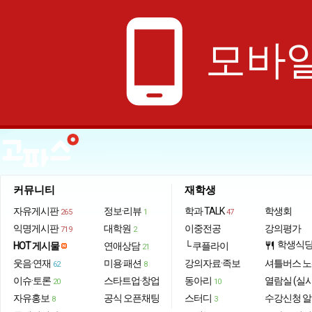
phone_android
모바일
커뮤니티
재학생
자유게시판
정보·리뷰
학과 TALK
학생회
265
1
47
익명게시판
대학원
이중전공
강의평가
719
2
학생식
HOT 게시물
연애상담
└ 쿠플라이
restaurant
21
웃음·연재
미용·패션
강의자료·족보
셔틀버스 
62
8
이슈·토론
스타트업·창업
동아리
열람실 (실
20
10
자유홍보
공식 오픈채팅
스터디
수강신청 
8
3