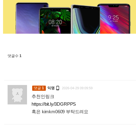
댓글수
1

댓글
1
익명
2026-04-29 09:09:59
추천인링크
https://bit.ly/3DGRPPS
혹은 kimkm0609 부탁드려요
: