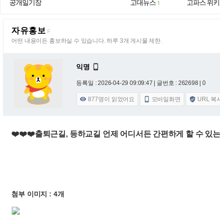
공개일기장
고대뉴스
고파스 위키
1
자유홍보
F
어떤 내용이든 홍보하실 수 있습니다. 하루 3개 게시물 제한.
익명

등록일 : 2026-04-29 09:09:47
| 글번호 : 262698 | 0
877
명이 읽었어요
모바일화면
URL 복



❤️❤️❤️출퇴근길, 등하교길 언제 어디서든 간편하게 할 수 있는
첨부 이미지 : 4개