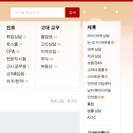
제휴
진로
고대 교우
라식 / 라섹 상담
취업상담
졸업생
25
23
눈·코·지 / 여유증
로스쿨
고민상담
19
25
피부 상담
CPA
지역모임
35
2
치과 상담
전문직 시험
주식
34
보험 Q & A
고시·공무원
부동산
3
10
고려대 원룸
교직&임용
1
스마트폰 특가
의·치·한·약
10
인터넷 가입센터
남자 헤어스타일
인연찾기
새로고침
|
로그인
튤립
법률 상담
AOC