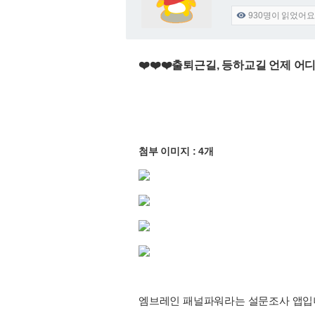
930
명이 읽었어요

❤️❤️❤️출퇴근길, 등하교길 언제 어
첨부 이미지 : 4개
엠브레인 패널파워라는 설문조사 앱입