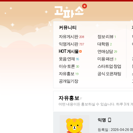
import_export
커뮤니티
자유게시판
정보·리뷰
208
1
익명게시판
대학원
737
2
HOT 게시물
연애상담
29
웃음·연재
미용·패션
95
3
이슈·토론
스타트업·창업
30
자유홍보
공식 오픈채팅
19
공개일기장
자유홍보
F
어떤 내용이든 홍보하실 수 있습니다. 하루 3개 
익명

등록일 : 2026-04-26 0