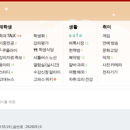
재학생
생활
취미
sofo
학과 TALK
학생회
게임
118
1
이중전공
강의평가
벼룩시장
연예·방송
2
12
학생식당
└ 쿠플라이
restaurant
헌책방
문화교양
1
강의자료·족보
셔틀버스 노선
복덕방
덕게
3
10
5
동아리
열람실 (실시간)
알바·과외
사진·카메라
11
5
스터디
수강신청 알리미
여행·해외
전자기기
4
1
고대뉴스
고파스 위키
자취·요리·건강
게시물 제한.
9:55:19
| 글번호 : 262629 | 0