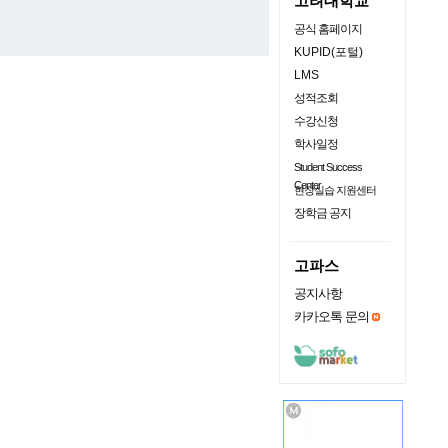
고려대학교
공식 홈페이지
KUPID(포털)
LMS
성적조회
수강신청
학사일정
Student Success
Center
현장실습 지원센터
장학금 공지
고파스
공지사항
카카오톡 문의