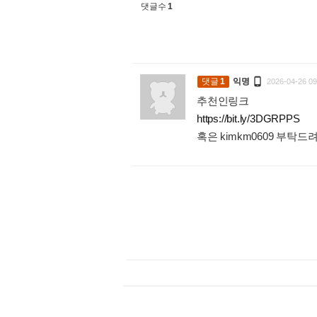
댓글수
1

댓글
1
익명
2026-04-26 09
추천인링크
https://bit.ly/3DGRPPS
혹은 kimkm0609 부탁드