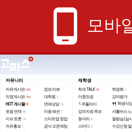
phone_android
모바일
커뮤니티
재학생
자유게시판
정보·리뷰
학과 TALK
학생회
246
59
1
익명게시판
대학원
이중전공
강의평가
784
2
학생식
HOT 게시물
연애상담
└ 쿠플라이
restaurant
15
웃음·연재
미용·패션
강의자료·족보
셔틀버스 
76
7
이슈·토론
스타트업·창업
동아리
열람실 (실
19
8
자유홍보
공식 오픈채팅
스터디
수강신청 
7
3