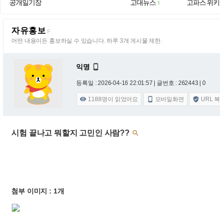
공개일기장
고대뉴스
고파스 위키
1
자유홍보
F
어떤 내용이든 홍보하실 수 있습니다. 하루 3개 게시물 제한.
익명

등록일 : 2026-04-16 22:01:57
| 글번호 : 262443 | 0
1188
명이 읽었어요
모바일화면
URL 



시험 끝나고 뭐할지 고민인 사람??

첨부 이미지 : 1개