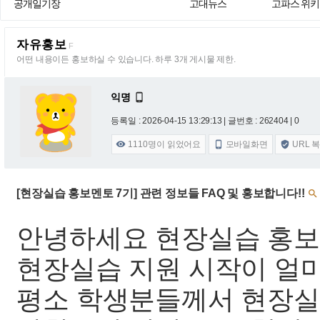
공개일기장
고대뉴스
고파스 위키
자유홍보
F
어떤 내용이든 홍보하실 수 있습니다. 하루 3개 게시물 제한.
익명

등록일 : 2026-04-15 13:29:13
| 글번호 : 262404 | 0
1110
명이 읽었어요
모바일화면
URL 



[현장실습 홍보멘토 7기] 관련 정보들 FAQ 및 홍보합니다!!

안녕하세요 현장실습 홍보
현장실습 지원 시작이 얼마
평소 학생분들께서 현장실