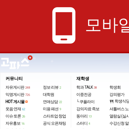
phone_android
모바일
커뮤니티
재학생
자유게시판
정보·리뷰
학과 TALK
학생회
248
2
38
익명게시판
대학원
이중전공
강의평가
726
학생식
HOT 게시물
연애상담
└ 쿠플라이
restaurant
22
웃음·연재
미용·패션
강의자료·족보
셔틀버스 
62
9
이슈·토론
스타트업·창업
동아리
열람실 (실
26
13
자유홍보
공식 오픈채팅
스터디
수강신청 
16
4