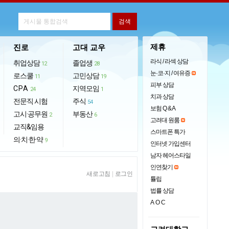
제휴
진로
고대 교우
라식 / 라섹 상담
취업상담
졸업생
12
28
눈·코·지 / 여유증
로스쿨
고민상담
11
19
피부 상담
CPA
지역모임
24
1
치과 상담
전문직 시험
주식
54
보험 Q & A
고시·공무원
부동산
2
6
고려대 원룸
교직&임용
스마트폰 특가
의·치·한·약
9
인터넷 가입센터
남자 헤어스타일
인연찾기
새로고침
|
로그인
튤립
법률 상담
AOC