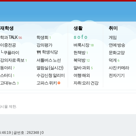
재학생
생활
취미
sofo
학과 TALK
학생회
게임
56
1
이중전공
강의평가
벼룩시장
연예·방송
18
학생식당
└ 쿠플라이
restaurant
헌책방
문화교양
1
강의자료·족보
셔틀버스 노선
복덕방
덕게
1
12
6
동아리
열람실 (실시간)
알바·과외
사진·카메라
7
5
스터디
수강신청 알리미
여행·해외
전자기기
1
고대뉴스
고파스 위키
자취·요리·건강
3
게시물 제한.
6:46:19
| 글번호 : 262348 | 0