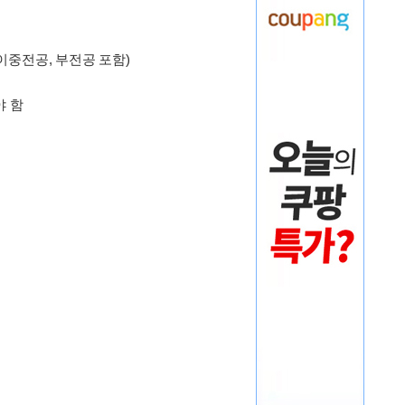
이중전공, 부전공 포함)
야 함