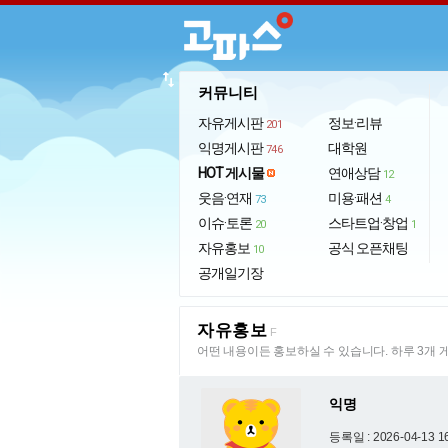
import_export
커뮤니티
자유게시판
정보·리뷰
201
익명게시판
대학원
746
HOT 게시물
연애상담
12
웃음·연재
미용·패션
73
4
이슈·토론
스타트업·창업
20
1
자유홍보
공식 오픈채팅
10
공개일기장
자유홍보
F
어떤 내용이든 홍보하실 수 있습니다. 하루 3개 
익명
등록일 : 2026-04-13 1