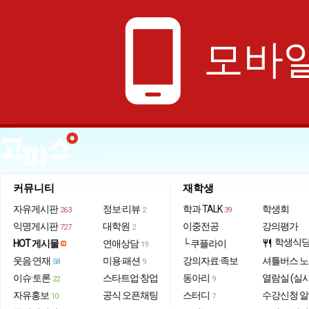
phone_android
모바일
커뮤니티
재학생
자유게시판
정보·리뷰
학과 TALK
학생회
263
2
39
익명게시판
대학원
이중전공
강의평가
727
2
학생식
HOT 게시물
연애상담
└ 쿠플라이
restaurant
19
웃음·연재
미용·패션
강의자료·족보
셔틀버스 
58
9
이슈·토론
스타트업·창업
동아리
열람실 (실
22
9
자유홍보
공식 오픈채팅
스터디
수강신청 
10
7