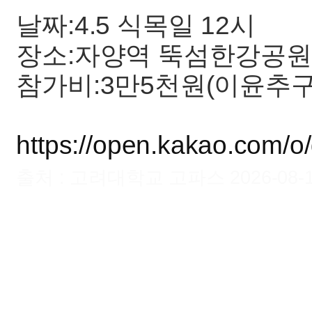
날짜:4.5 식목일 12시
장소:자양역 뚝섬한강공원
참가비:3만5천원(이윤추구
https://open.kakao.com/o
출처 : 고려대학교 고파스 2026-08-10 