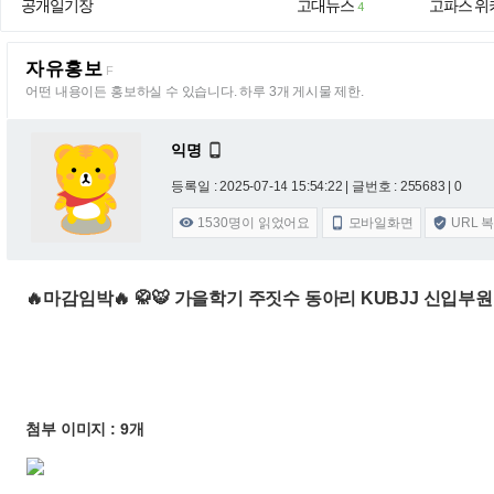
공개일기장
고대뉴스
고파스 위
4
자유홍보
F
어떤 내용이든 홍보하실 수 있습니다. 하루 3개 게시물 제한.
익명

등록일 : 2025-07-14 15:54:22
| 글번호 : 255683 | 0
1530
명이 읽었어요
모바일화면
URL 



🔥마감임박🔥 🥋🐯 가을학기 주짓수 동아리 KUBJJ 신입부원
첨부 이미지 : 9개