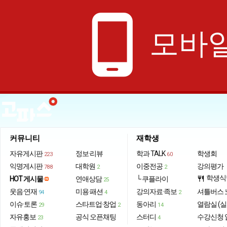
phone_android
모바일
커뮤니티
재학생
자유게시판
정보·리뷰
학과 TALK
학생회
223
60
익명게시판
대학원
이중전공
강의평가
788
2
2
학생식
HOT 게시물
연애상담
└ 쿠플라이
restaurant
25
웃음·연재
미용·패션
강의자료·족보
셔틀버스 
94
4
2
이슈·토론
스타트업·창업
동아리
열람실 (실
29
2
14
자유홍보
공식 오픈채팅
스터디
수강신청 
23
4