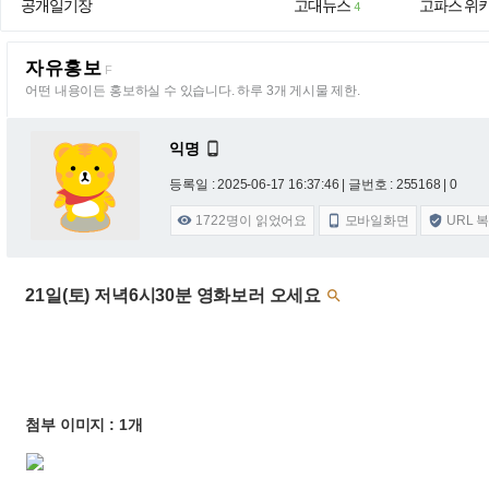
공개일기장
고대뉴스
고파스 위
4
자유홍보
F
어떤 내용이든 홍보하실 수 있습니다. 하루 3개 게시물 제한.
익명

등록일 : 2025-06-17 16:37:46
| 글번호 : 255168 | 0
1722
명이 읽었어요
모바일화면
URL 



21일(토) 저녁6시30분 영화보러 오세요

첨부 이미지 : 1개