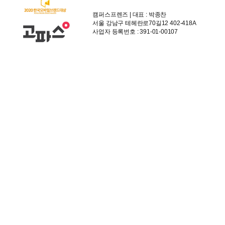
캠퍼스프렌즈 | 대표 : 박종찬
서울 강남구 테헤란로70길12 402-418A
사업자 등록번호 : 391-01-00107