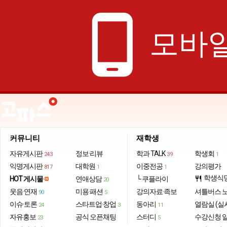
phone_android
모바일
커뮤니티
재학생
자유게시판
정보·리뷰
학과 TALK
학생회
243
39
1
익명게시판
대학원
이중전공
강의평가
817
1
1
학생식
HOT 게시물
연애상담
└ 쿠플라이
restaurant
20
웃음·연재
미용·패션
강의자료·족보
셔틀버스 
90
5
이슈·토론
스타트업·창업
동아리
열람실 (실
24
3
11
자유홍보
공식 오픈채팅
스터디
수강신청 
23
5