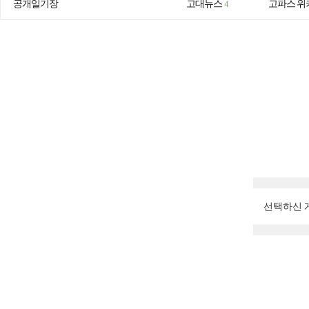
공개일기장
고대뉴스
고파스 위
4
선택하신 