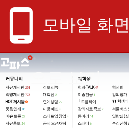
phone_android
모바일 화
으로 보기
커뮤니티
재학생
자유게시판
정보·리뷰
학과 TALK
학생회
234
47
익명게시판
대학원
이중전공
강의평가
773
2
1
학생식
HOT 게시물
연애상담
└ 쿠플라이
restaurant
22
웃음·연재
미용·패션
강의자료·족보
셔틀버스 
85
6
2
이슈·토론
스타트업·창업
동아리
열람실 (실
27
4
14
자유홍보
공식 오픈채팅
스터디
수강신청 
24
6