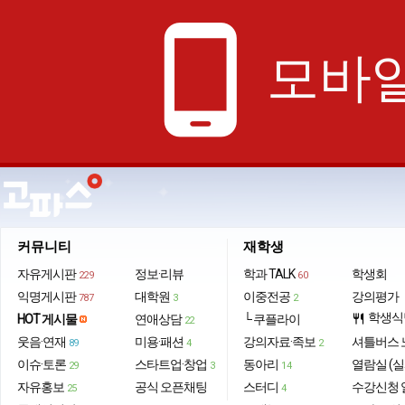
phone_android
모바일
커뮤니티
재학생
자유게시판
정보·리뷰
학과 TALK
학생회
229
60
익명게시판
대학원
이중전공
강의평가
787
3
2
학생식
HOT 게시물
연애상담
└ 쿠플라이
restaurant
22
웃음·연재
미용·패션
강의자료·족보
셔틀버스 
89
4
2
이슈·토론
스타트업·창업
동아리
열람실 (실
29
3
14
자유홍보
공식 오픈채팅
스터디
수강신청 
25
4