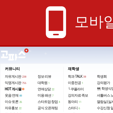
phone_android
모바일
커뮤니티
재학생
자유게시판
정보·리뷰
학과 TALK
학생회
238
38
익명게시판
대학원
이중전공
강의평가
756
1
1
학생식
HOT 게시물
연애상담
└ 쿠플라이
restaurant
22
웃음·연재
미용·패션
강의자료·족보
셔틀버스 
88
7
이슈·토론
스타트업·창업
동아리
열람실 (실
26
4
11
자유홍보
공식 오픈채팅
스터디
수강신청 
22
6