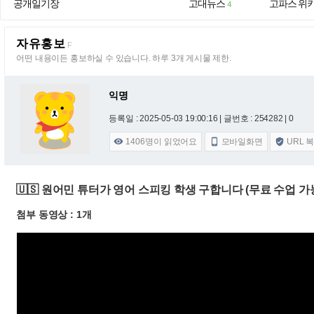
공개일기장
고대뉴스
고파스 위
4
자유홍보
F
어떤 내용이든 홍보하실 수 있습니다. 하루 3개 게시물 제한.
익명
등록일 : 2025-05-03 19:00:16
| 글번호 : 254282 | 0
1406
명이 읽었어요
모바일화면
URL 



🇺🇸 원어민 튜터가 영어 스피킹 학생 구합니다 (무료 수업 가
첨부 동영상 : 1개