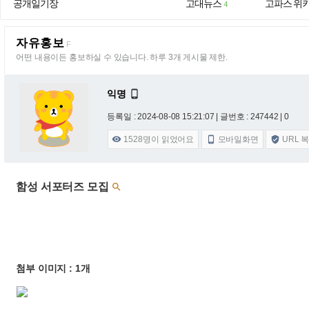
공개일기장
고대뉴스
고파스 위
4
자유홍보
F
어떤 내용이든 홍보하실 수 있습니다. 하루 3개 게시물 제한.
익명

등록일 : 2024-08-08 15:21:07
| 글번호 : 247442 | 0
1528
명이 읽었어요
모바일화면
URL 



함성 서포터즈 모집

첨부 이미지 : 1개