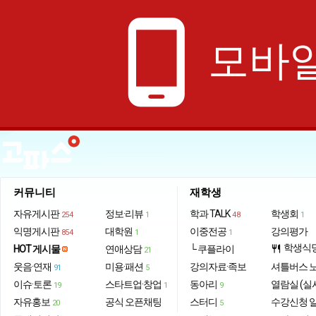
phone_android
모바일
커뮤니티
재학생
자유게시판
정보·리뷰
학과 TALK
학생회
254
1
48
1
익명게시판
대학원
이중전공
강의평가
854
1
1
학생식
HOT 게시물
연애상담
└ 쿠플라이
restaurant
21
웃음·연재
미용·패션
강의자료·족보
셔틀버스 
91
5
이슈·토론
스타트업·창업
동아리
열람실 (실
19
1
9
자유홍보
공식 오픈채팅
스터디
수강신청 
20
5