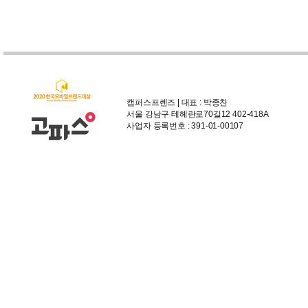
캠퍼스프렌즈 | 대표 : 박종찬
서울 강남구 테헤란로70길12 402-418A
사업자 등록번호 : 391-01-00107