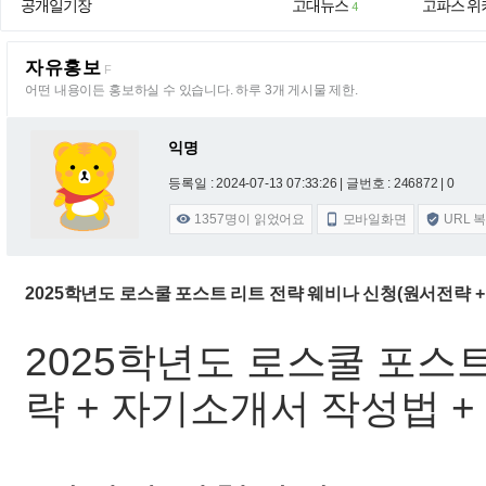
공개일기장
고대뉴스
고파스 위
4
자유홍보
F
어떤 내용이든 홍보하실 수 있습니다. 하루 3개 게시물 제한.
익명
등록일 : 2024-07-13 07:33:26
| 글번호 : 246872 | 0
1357
명이 읽었어요
모바일화면
URL 



2025학년도 로스쿨 포스트 리트 전략 웨비나 신청(원서전략 +
2025학년도 로스쿨 포스
략 + 자기소개서 작성법 +