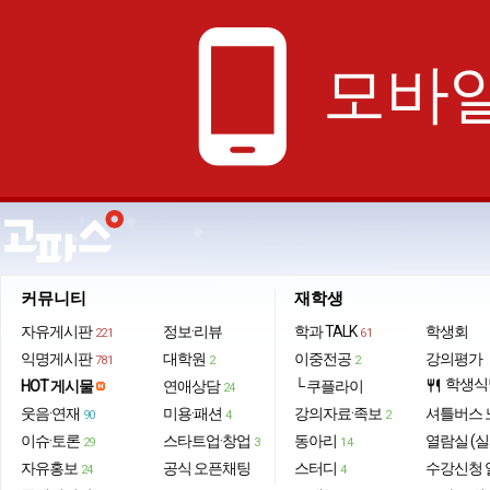
phone_android
모바일
커뮤니티
재학생
자유게시판
정보·리뷰
학과 TALK
학생회
221
61
익명게시판
대학원
이중전공
강의평가
781
2
2
학생식
HOT 게시물
연애상담
└ 쿠플라이
restaurant
24
웃음·연재
미용·패션
강의자료·족보
셔틀버스 
90
4
2
이슈·토론
스타트업·창업
동아리
열람실 (실
29
3
14
자유홍보
공식 오픈채팅
스터디
수강신청 
24
4