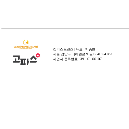
캠퍼스프렌즈 | 대표 : 박종찬
서울 강남구 테헤란로70길12 402-418A
사업자 등록번호 : 391-01-00107