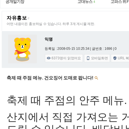
공개일기장
고대뉴스
고파스 위
4
자유홍보
F
어떤 내용이든 홍보하실 수 있습니다. 하루 3개 게시물 제한.
익명
등록일 : 2008-05-15 10:25:34
| 글번호 : 1696 | 0
6373
명이 읽었어요
모바일화면
URL 



축제 때 주점 메뉴. 건오징어 도매로 팝니다!

축제 때 주점의 안주 메뉴
산지에서 직접 가져오는 거