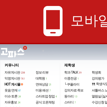
phone_android
모바일
커뮤니티
재학생
자유게시판
정보·리뷰
학과 TALK
학생회
238
39
익명게시판
대학원
이중전공
강의평가
761
1
1
학생식
HOT 게시물
연애상담
└ 쿠플라이
restaurant
21
웃음·연재
미용·패션
강의자료·족보
셔틀버스 
87
7
이슈·토론
스타트업·창업
동아리
열람실 (실
24
4
13
자유홍보
공식 오픈채팅
스터디
수강신청 
24
7