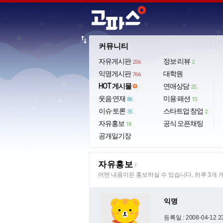
import_export
커뮤니티
자유게시판
정보·리뷰
256
2
익명게시판
대학원
766
HOT 게시물
연애상담
25
웃음·연재
미용·패션
86
10
이슈·토론
스타트업·창업
35
2
자유홍보
공식 오픈채팅
18
공개일기장
자유홍보
F
어떤 내용이든 홍보하실 수 있습니다. 하루 3개 
익명
등록일 : 2008-04-12 2