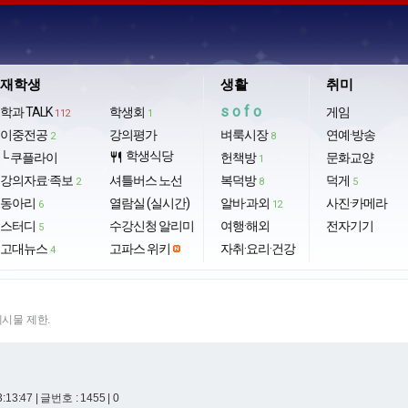
재학생
생활
취미
sofo
학과 TALK
학생회
게임
112
1
이중전공
강의평가
벼룩시장
연예·방송
2
8
학생식당
└ 쿠플라이
restaurant
헌책방
문화교양
1
강의자료·족보
셔틀버스 노선
복덕방
덕게
2
8
5
동아리
열람실 (실시간)
알바·과외
사진·카메라
6
12
스터디
수강신청 알리미
여행·해외
전자기기
5
고대뉴스
고파스 위키
자취·요리·건강
4
게시물 제한.
3:13:47
| 글번호 : 1455 | 0