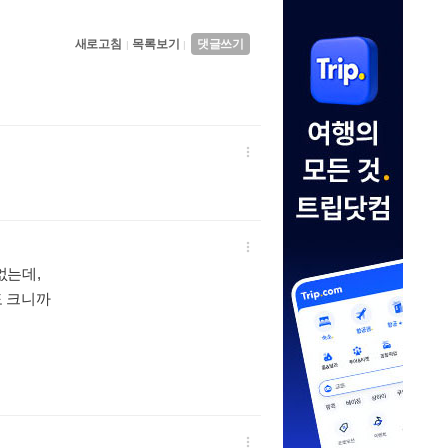
새로고침
목록보기
댓글쓰기
|
|


없는데,
도 크니까
