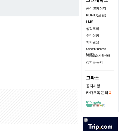
고려대학교
공식 홈페이지
KUPID(포털)
LMS
성적조회
수강신청
학사일정
Student Success
Center
현장실습 지원센터
장학금 공지
고파스
공지사항
카카오톡 문의