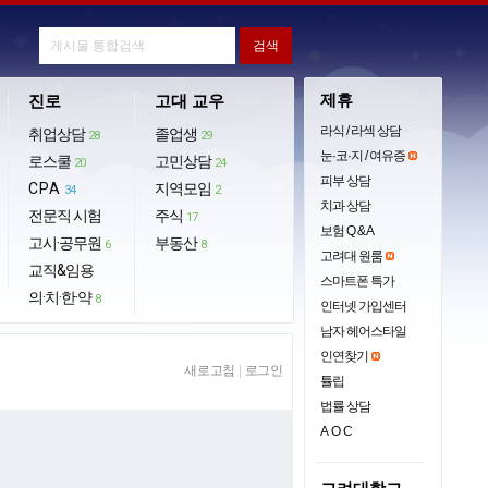
제휴
진로
고대 교우
라식 / 라섹 상담
취업상담
졸업생
28
29
눈·코·지 / 여유증
로스쿨
고민상담
20
24
피부 상담
CPA
지역모임
34
2
치과 상담
전문직 시험
주식
17
보험 Q & A
고시·공무원
부동산
6
8
고려대 원룸
교직&임용
스마트폰 특가
의·치·한·약
8
인터넷 가입센터
남자 헤어스타일
인연찾기
새로고침
|
로그인
튤립
법률 상담
AOC