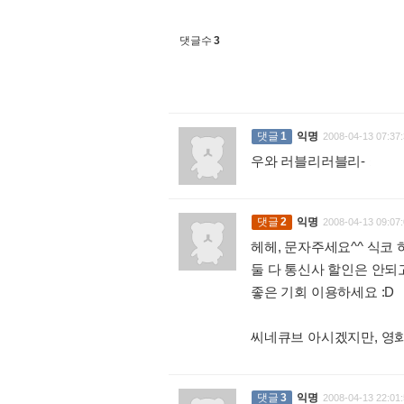
댓글수
3
댓글
1
익명
2008-04-13 07:37:
우와 러블리러블리-
:
댓글
2
익명
2008-04-13 09:07:
헤헤, 문자주세요^^ 식코
둘 다 통신사 할인은 안되
좋은 기회 이용하세요 :D
씨네큐브 아시겠지만, 영화
댓글
3
익명
2008-04-13 22:01: