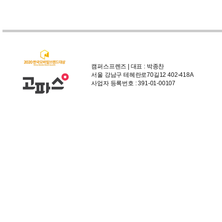
캠퍼스프렌즈 | 대표 : 박종찬
서울 강남구 테헤란로70길12 402-418A
사업자 등록번호 : 391-01-00107