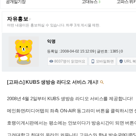
공개일기장
고대뉴스
고파스 위
3
자유홍보
F
어떤 내용이든 홍보하실 수 있습니다. 하루 3개 게시물 제한.
익명
등록일 : 2008-04-02 15:12:09
| 글번호 : 1385 | 0
8037
명이 읽었어요
모바일화면
URL 



[고파스] KUBS 생방송 라디오 서비스 개시!

2008년 4월 2일부터 KUBS 생방송 라디오 서비스를 제공합니다!
메인화면/미디어탭의 좌측 ON-AIR 동그라미 버튼을 클릭하시면 
호랭이게시판에서는 평소에는 안보이다가 방송시간이 되면 버튼이
고려대학교 최대의 온라인 커뮤니티 고파스와 학내 방송국(KUBS