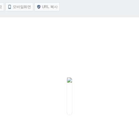
요
모바일화면
URL 복사

