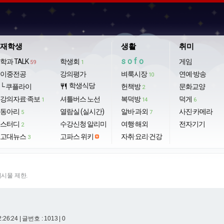
재학생
생활
취미
sofo
학과 TALK
학생회
게임
59
1
이중전공
강의평가
벼룩시장
연예·방송
10
학생식당
└ 쿠플라이
restaurant
헌책방
문화교양
2
강의자료·족보
셔틀버스 노선
복덕방
덕게
1
14
6
동아리
열람실 (실시간)
알바·과외
사진·카메라
5
7
스터디
수강신청 알리미
여행·해외
전자기기
2
고대뉴스
고파스 위키
자취·요리·건강
3
게시물 제한.
2:26:24
| 글번호 : 1013 | 0