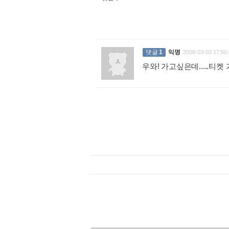
댓글
1
익명
2008-03-03 17:50:
우와! 가고싶은데.....티