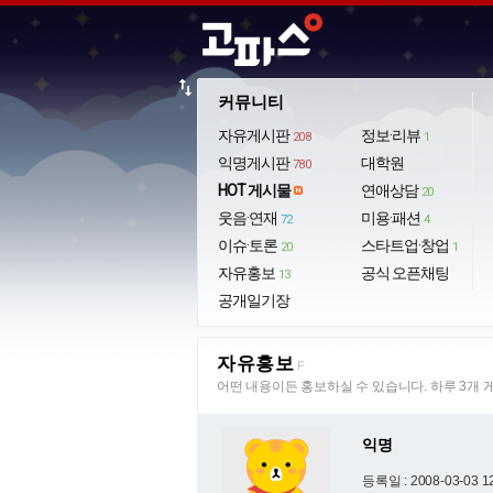
import_export
커뮤니티
자유게시판
정보·리뷰
208
1
익명게시판
대학원
780
HOT 게시물
연애상담
20
웃음·연재
미용·패션
72
4
이슈·토론
스타트업·창업
20
1
자유홍보
공식 오픈채팅
13
공개일기장
자유홍보
F
어떤 내용이든 홍보하실 수 있습니다. 하루 3개 
익명
등록일 : 2008-03-03 1