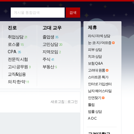
제휴
진로
고대 교우
라식 / 라섹 상담
취업상담
졸업생
21
35
눈·코·지 / 여유증
로스쿨
고민상담
15
20
피부 상담
CPA
지역모임
35
2
치과 상담
전문직 시험
주식
41
보험 Q & A
고시·공무원
부동산
3
5
고려대 원룸
교직&임용
스마트폰 특가
의·치·한·약
11
인터넷 가입센터
남자 헤어스타일
인연찾기
새로고침
|
로그인
튤립
법률 상담
AOC