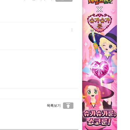


목록보기