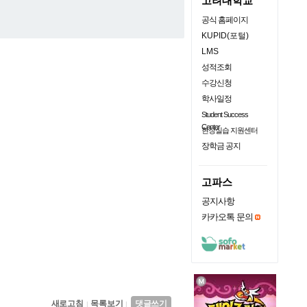
고려대학교
공식 홈페이지
KUPID(포털)
LMS
성적조회
수강신청
학사일정
Student Success
Center
현장실습 지원센터
장학금 공지
고파스
공지사항
카카오톡 문의
새로고침
목록보기
댓글쓰기
|
|