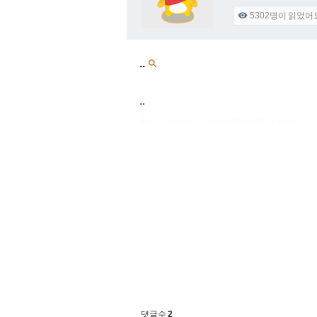
5302
명이 읽었어

..

..
출처 : 고려대학교 고파스 2026-08-08 11:43:41:
댓글수
2