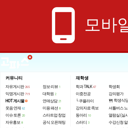
phone_android
모바일
커뮤니티
재학생
자유게시판
정보·리뷰
학과 TALK
학생회
265
1
47
익명게시판
대학원
이중전공
강의평가
719
2
학생식
HOT 게시물
연애상담
└ 쿠플라이
restaurant
21
웃음·연재
미용·패션
강의자료·족보
셔틀버스 
62
8
이슈·토론
스타트업·창업
동아리
열람실 (실
20
10
자유홍보
공식 오픈채팅
스터디
수강신청 
8
3