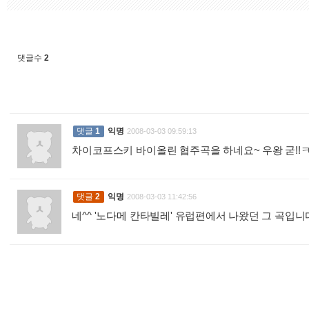
댓글수
2
댓글
1
익명
2008-03-03 09:59:13
차이코프스키 바이올린 협주곡을 하네요~ 우왕 굳!!
댓글
2
익명
2008-03-03 11:42:56
네^^ '노다메 칸타빌레' 유럽편에서 나왔던 그 곡입