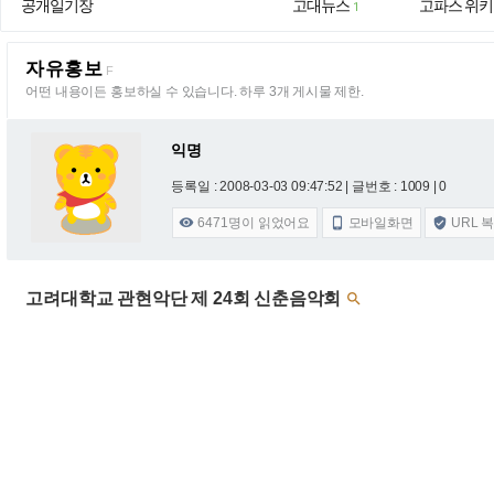
공개일기장
고대뉴스
고파스 위키
1
자유홍보
F
어떤 내용이든 홍보하실 수 있습니다. 하루 3개 게시물 제한.
익명
등록일 : 2008-03-03 09:47:52
| 글번호 : 1009 | 0
6471
명이 읽었어요
모바일화면
URL 



고려대학교 관현악단 제 24회 신춘음악회
