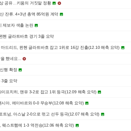
영상 공유…키움의 거짓말 정황


산 잔류. 4+3년 총액 85억원 계약

이 제보자 색출 논란

묀헨 글라트바흐 경기 3줄 요약
 마드리드, 묀헨 글라트바흐 잡고 1위로 16강 진출(12.10 해축 요약)

 했네요...

한신행 확정

 3줄 요약
이프치히, 맨유 3-2로 잡고 1위 등극(12.09 해축 요약)

시아, 에이바르와 0-0 무승부(12.08 해축 요약)

토트넘, 아스날 2-0으로 꺾고 선두 등극(12.07 해축 요약)

, 웨스트햄에 1-3 역전승(12.06 해축 요약)
