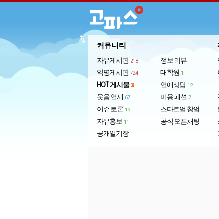
import_export
커뮤니티
자유게시판
정보·리뷰
218
익명게시판
대학원
724
1
HOT 게시물
연애상담
12
웃음·연재
미용·패션
67
7
이슈·토론
스타트업·창업
19
자유홍보
공식 오픈채팅
11
공개일기장