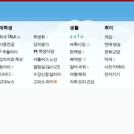
재학생
생활
취미
sofo
학과 TALK
학생회
게임
62
1
1
이중전공
강의평가
벼룩시장
연예·방송
13
학생식당
└ 쿠플라이
restaurant
헌책방
문화교양
1
강의자료·족보
셔틀버스 노선
복덕방
덕게
13
5
동아리
열람실 (실시간)
알바·과외
사진·카메라
8
4
스터디
수강신청 알리미
여행·해외
전자기기
1
고대뉴스
고파스 위키
자취·요리·건강