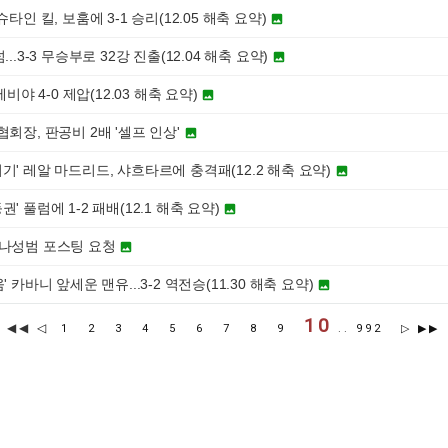
슈타인 킬, 보훔에 3-1 승리(12.05 해축 요약)

..3-3 무승부로 32강 진출(12.04 해축 요약)

세비야 4-0 제압(12.03 해축 요약)

협회장, 판공비 2배 '셀프 인상'

기' 레알 마드리드, 샤흐타르에 충격패(12.2 해축 요약)

' 풀럼에 1-2 패배(12.1 해축 요약)

 나성범 포스팅 요청

' 카바니 앞세운 맨유...3-2 역전승(11.30 해축 요약)

10
◀◀
◁
1
2
3
4
5
6
7
8
9
..
992
▷
▶▶