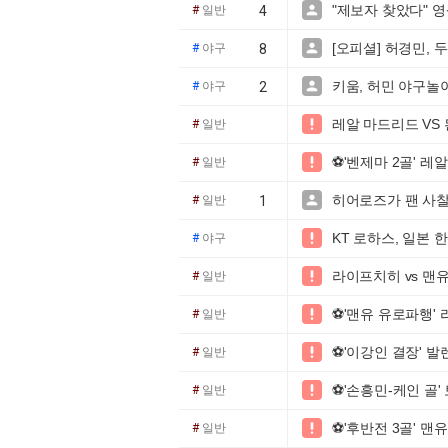
"제보자 찾았다" 

#
일반
4
[오피셜] 허경민, 두

#
야구
8
키움, 허민 야구놀

#
야구
2
레알 마드리드 VS 

#
일반
⚽'벤제마 2골' 레알

#
일반
히어로즈가 팬 사찰을

#
일반
1
KT 로하스, 일본 

#
야구
라이프치히 vs 맨유

#
일반
⚽'맨유 유로파행' 라

#
일반
⚽'이강인 결장' 발렌

#
일반
⚽'손흥민-케인 골' 

#
일반
⚽'후반전 3골' 맨유

#
일반