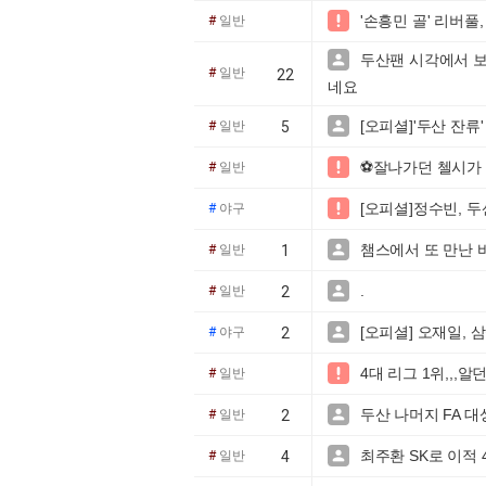
'손흥민 골' 리버풀,

#
일반
두산팬 시각에서 보는

#
일반
22
네요
[오피셜]'두산 잔류'

#
일반
5
⚽잘나가던 첼시가 졌

#
일반
[오피셜]정수빈, 두

#
야구
챔스에서 또 만난 바르

#
일반
1
.

#
일반
2
[오피셜] 오재일, 삼

#
야구
2
4대 리그 1위,,,

#
일반
두산 나머지 FA 

#
일반
2
최주환 SK로 이적 

#
일반
4