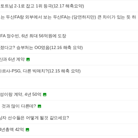
 토트넘 2-1로 잡고 1위 등극(12.17 해축요약)
 두산FA랑 외부에서 보는 두산FA는 (당연하지만) 큰 차이가 있는 듯 하
 FA 정수빈, 6년 최대 56억원에 도장
다고? 승부처는 OO였음(12.16 해축 요약)
산과 6년 계약

샤-PSG, 다른 빅매치?(12.15 해축 요약)
성이랑 계약, 4년 50억

알던 것과 많이 다른데?

대상자 선수들은 어떻게 될것 같으세요?
4년총액 42억
