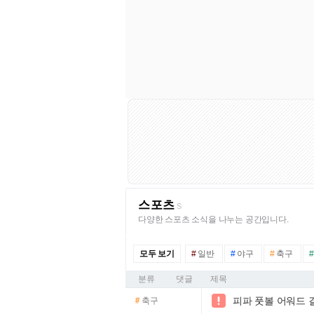
스포츠
S
다양한 스포츠 소식을 나누는 공간입니다.
모두 보기
#
일반
#
야구
#
축구
#
분류
댓글
제목
피파 풋볼 어워드 

#
축구