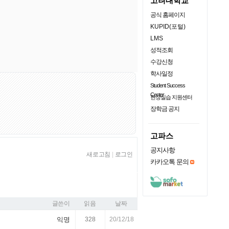
고려대학교
공식 홈페이지
KUPID(포털)
LMS
성적조회
수강신청
학사일정
Student Success
Center
현장실습 지원센터
장학금 공지
고파스
공지사항
새로고침
|
로그인
카카오톡 문의
글쓴이
읽음
날짜
익명
328
20/12/18