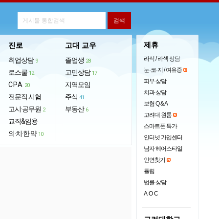
제휴
진로
고대 교우
라식 / 라섹 상담
취업상담
졸업생
9
28
눈·코·지 / 여유증
로스쿨
고민상담
12
17
피부 상담
CPA
지역모임
20
치과 상담
전문직 시험
주식
41
보험 Q & A
고시·공무원
부동산
2
6
고려대 원룸
교직&임용
스마트폰 특가
의·치·한·약
10
인터넷 가입센터
남자 헤어스타일
인연찾기
튤립
법률 상담
AOC