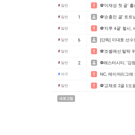
⚽'이재성 첫 골' 홀

#
일반
⚽'손흥민 골' 토트넘.

#
일반
1
⚽'지루 4골' 첼시, 

#
일반
[단독] 이대호 선수

#
일반
6
⚽'조별예선 탈락 위

#
일반
⚽레스터시티, '강등권

#
일반
2
NC, 메이저리그에

#
야구
⚽'교체로 2골 1도움

#
일반
새로고침