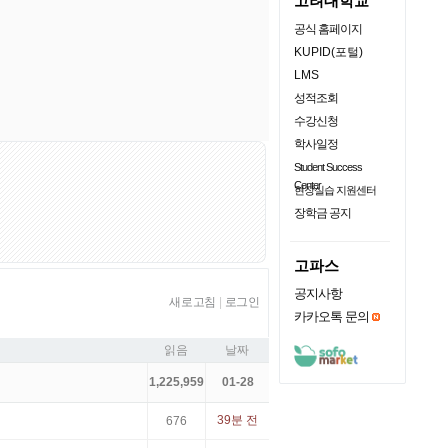
고려대학교
공식 홈페이지
KUPID(포털)
LMS
성적조회
수강신청
학사일정
Student Success
Center
현장실습 지원센터
장학금 공지
고파스
공지사항
새로고침
|
로그인
카카오톡 문의
읽음
날짜
1,225,959
01-28
39분 전
676