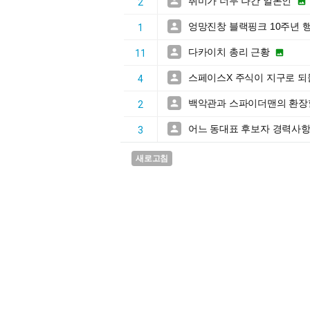
취미가 너무 나간 일본인


2
엉망진창 블랙핑크 10주년 

1
다카이치 총리 근황


11
스페이스X 주식이 지구로 

4
백악관과 스파이더맨의 환장

2
어느 동대표 후보자 경력사

3
새로고침