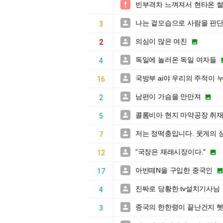
빈부격차 느껴져서 현타온 

나는 겉모습으로 사람을 판단

3
의심이 많은 여친


2
독일에 놀러온 독일 여자들

4
국방부 ai야 우리의 주적이 

16
남편이 가슴을 안만져


2
콜롬비아 현지 마약공장 취재

5
저는 정떡충입니다. 웃게의 

7
"국장은 재래시장이다."


12
아반떼N을 구입한 중국인

17
진짜로 당황한 tv설치기사님

4
중국의 한한령이 끝난건지 

3