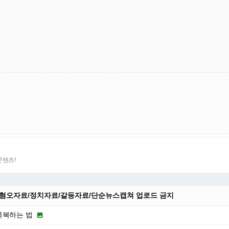
콘텐츠!
 :혐오자료/정치자료/갈등자료/단순뉴스캡쳐 업로드 금지
극복하는 법
