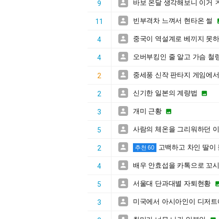
바보 온달 생각해보니 이거 

9
빈부격차 느껴서 현타온 썰

11
중국이 역설계로 베끼지 못하

4
오버부킹인 줄 알고 가슴 철

4
중세풍 신작 판타지 게임에서

2
신기한 일본의 계량법


2
개미 근황


3
사람의 체온을 그리워하던 이

5
고백하고 차인 딸이

2
추천 60
배우 안효섭을 카톡으로 꼬시

4
서울대 단과대별 자퇴현황

5
미국에서 아시아인이 디저트에

3