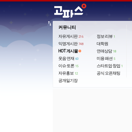
import_export
커뮤니티
자유게시판
정보·리뷰
216
1
익명게시판
대학원
748
HOT 게시물
연애상담
18
웃음·연재
미용·패션
60
5
이슈·토론
스타트업·창업
15
1
자유홍보
공식 오픈채팅
12
공개일기장