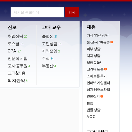
제휴
진로
고대 교우
라식 / 라섹 상담
취업상담
졸업생
20
31
눈·코·지 / 여유증
로스쿨
고민상담
15
18
피부 상담
CPA
지역모임
27
2
치과 상담
전문직 시험
주식
34
보험 Q & A
고시·공무원
부동산
4
4
고려대 원룸
교직&임용
스마트폰 특가
의·치·한·약
8
인터넷 가입센터
남자 헤어스타일
인연찾기
튤립
법률 상담
AOC