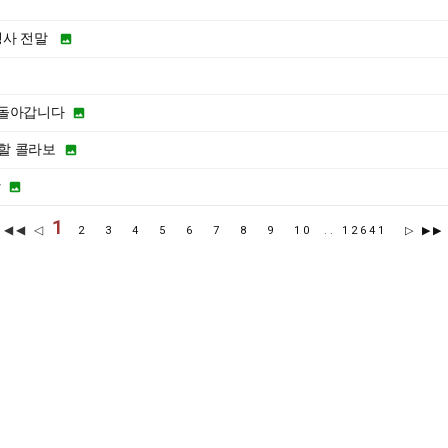
행사 전말

되돌아갑니다

할 콜라보

항

1
◀◀ ◁
2
3
4
5
6
7
8
9
10
..
12641
▷
▶▶