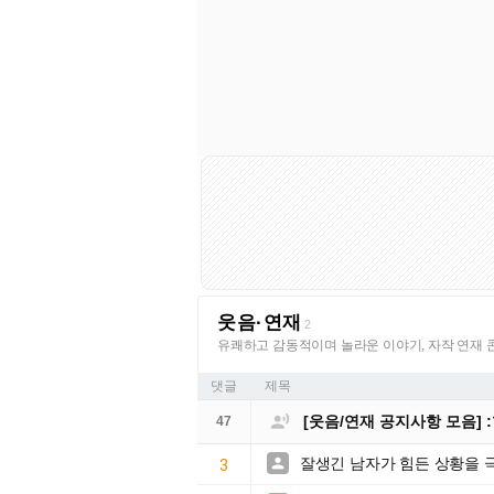
웃음·연재
2
유쾌하고 감동적이며 놀라운 이야기, 자작 연재 
댓글
제목

[웃음/연재 공지사항 모음]
47
잘생긴 남자가 힘든 상황을 

3