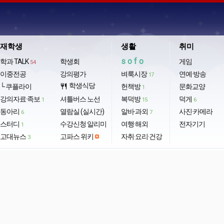
재학생
생활
취미
sofo
학과 TALK
학생회
게임
54
이중전공
강의평가
벼룩시장
연예·방송
17
학생식당
└ 쿠플라이
restaurant
헌책방
문화교양
1
강의자료·족보
셔틀버스 노선
복덕방
덕게
1
15
6
동아리
열람실 (실시간)
알바·과외
사진·카메라
6
7
스터디
수강신청 알리미
여행·해외
전자기기
1
고대뉴스
고파스 위키
자취·요리·건강
3