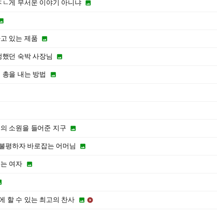
ㅈㄴ게 무서운 이야기 아니냐


고 있는 제품

렁했던 숙박 사장님

 총을 내는 방법

의 소원을 들어준 지구

 불평하자 바로잡는 어머님

는 여자


 할 수 있는 최고의 찬사

