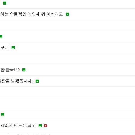
썰

하는 속물적인 애인데 뭐 어쩌라고


누구니

한 한국PD

심판을 받겠읍니다.



헷갈리게 만드는 광고

