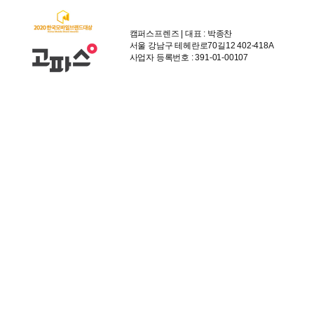
캠퍼스프렌즈 | 대표 : 박종찬
서울 강남구 테헤란로70길12 402-418A
사업자 등록번호 : 391-01-00107