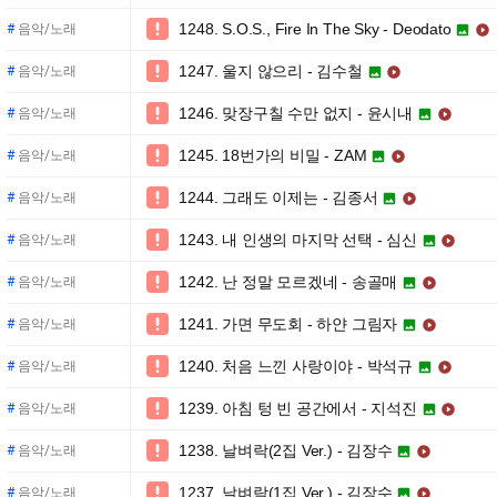
1248. S.O.S., Fire In The Sky - Deodato

#
음악/노래


1247. 울지 않으리 - 김수철

#
음악/노래


1246. 맞장구칠 수만 없지 - 윤시내

#
음악/노래


1245. 18번가의 비밀 - ZAM

#
음악/노래


1244. 그래도 이제는 - 김종서

#
음악/노래


1243. 내 인생의 마지막 선택 - 심신

#
음악/노래


1242. 난 정말 모르겠네 - 송골매

#
음악/노래


1241. 가면 무도회 - 하얀 그림자

#
음악/노래


1240. 처음 느낀 사랑이야 - 박석규

#
음악/노래


1239. 아침 텅 빈 공간에서 - 지석진

#
음악/노래


1238. 날벼락(2집 Ver.) - 김장수

#
음악/노래


1237. 날벼락(1집 Ver.) - 김장수

#
음악/노래

