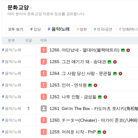
문화교양
9
여러 분야의 문화교양 자료와 정보를 공유합니다.
#
음악/노래
모두 보기
#
잡담
#
영화
#
연극/공연
#
만화/애
분류
댓글
제목
1266. 야단났네 - 열대어(블랙테트라)

#
음악/노래


1265. 그건 얘기가 돼 - 송대관

#
음악/노래


1264. 그 사람 당신 사랑 - 문관철

#
음악/노래


1263. 인어 - 연석원

#
음악/노래


1262. 나무 인형 - 금성필

#
음악/노래


1261. Girl In The Box - 카도마츠 토시키(角松

#
음악/노래
1
1260. チーター(Cheater) - 야가미 준코(八神純

#
음악/노래
1259. 어려운 시작 - PnP

#
음악/노래

