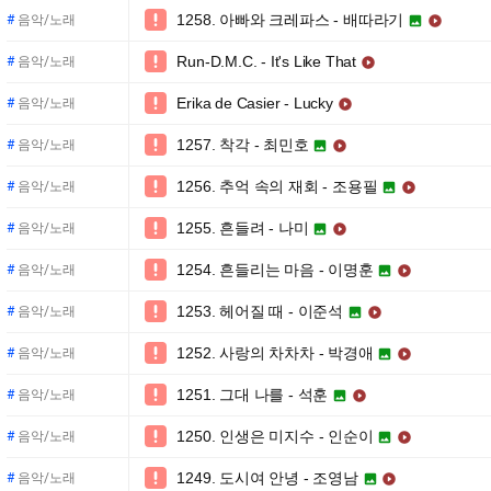
1258. 아빠와 크레파스 - 배따라기

#
음악/노래


Run-D.M.C. - It's Like That

#
음악/노래

Erika de Casier - Lucky

#
음악/노래

1257. 착각 - 최민호

#
음악/노래


1256. 추억 속의 재회 - 조용필

#
음악/노래


1255. 흔들려 - 나미

#
음악/노래


1254. 흔들리는 마음 - 이명훈

#
음악/노래


1253. 헤어질 때 - 이준석

#
음악/노래


1252. 사랑의 차차차 - 박경애

#
음악/노래


1251. 그대 나를 - 석훈

#
음악/노래


1250. 인생은 미지수 - 인순이

#
음악/노래


1249. 도시여 안녕 - 조영남

#
음악/노래

