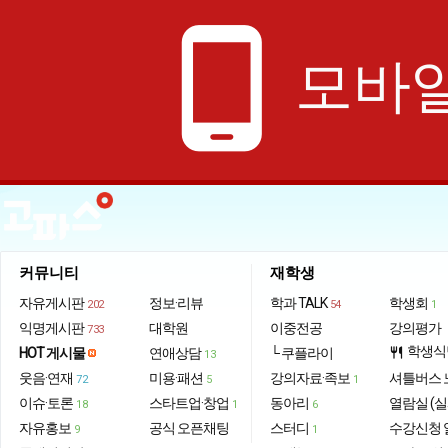
phone_android
모바일
커뮤니티
재학생
자유게시판
정보·리뷰
학과 TALK
학생회
202
54
1
익명게시판
대학원
이중전공
강의평가
733
학생식
HOT 게시물
연애상담
└ 쿠플라이
restaurant
13
웃음·연재
미용·패션
강의자료·족보
셔틀버스 
72
5
1
이슈·토론
스타트업·창업
동아리
열람실 (실
18
1
6
자유홍보
공식 오픈채팅
스터디
수강신청 
9
1