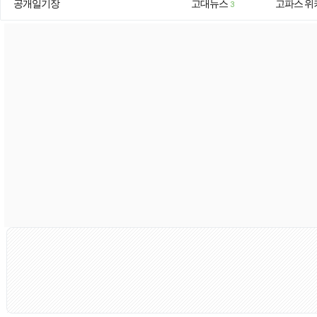
공개일기장
고대뉴스
고파스 위
3