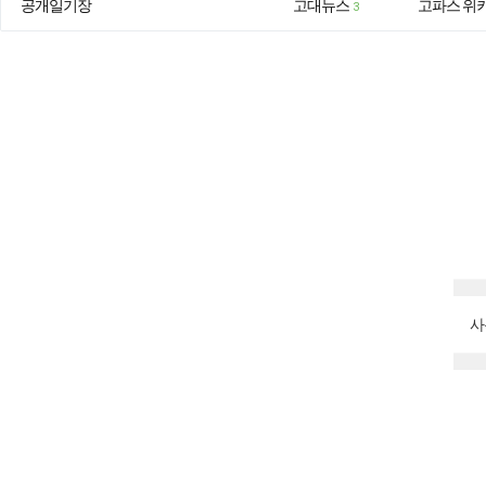
공개일기장
고대뉴스
고파스 위
3
사