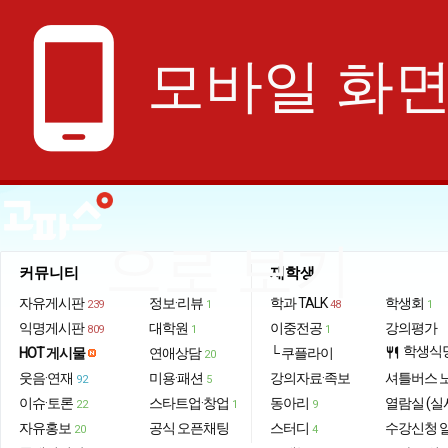
phone_android
모바일 화
으로 보기
커뮤니티
재학생
자유게시판
정보·리뷰
학과 TALK
학생회
239
1
48
1
익명게시판
대학원
이중전공
강의평가
809
1
1
학생식
HOT 게시물
연애상담
└ 쿠플라이
restaurant
20
웃음·연재
미용·패션
강의자료·족보
셔틀버스 
92
5
이슈·토론
스타트업·창업
동아리
열람실 (실
22
1
9
자유홍보
공식 오픈채팅
스터디
수강신청 
20
4