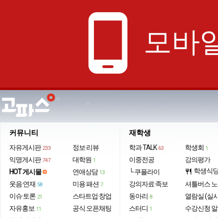
phone_android
모바일
커뮤니티
재학생
자유게시판
정보·리뷰
학과 TALK
학생회
233
63
1
익명게시판
대학원
이중전공
강의평가
747
1
학생식
HOT 게시물
연애상담
└ 쿠플라이
restaurant
13
웃음·연재
미용·패션
강의자료·족보
셔틀버스 
58
7
이슈·토론
스타트업·창업
동아리
열람실 (실
21
8
자유홍보
공식 오픈채팅
스터디
수강신청 
11
1