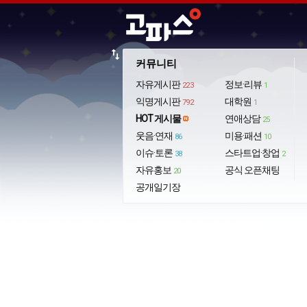
import_export
커뮤니티
자유게시판
정보·리뷰
223
1
익명게시판
대학원
792
1
HOT 게시물
연애상담
25
웃음·연재
미용·패션
86
10
이슈·토론
스타트업·창업
38
2
자유홍보
공식 오픈채팅
20
공개일기장