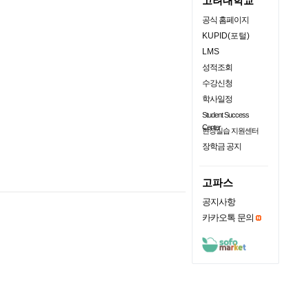
고려대학교
공식 홈페이지
KUPID(포털)
LMS
성적조회
수강신청
학사일정
Student Success
Center
현장실습 지원센터
장학금 공지
고파스
공지사항
카카오톡 문의