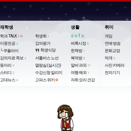
재학생
생활
취미
sofo
학과 TALK
학생회
게임
119
1
이중전공
강의평가
벼룩시장
연예·방송
3
8
학생식당
└ 쿠플라이
restaurant
헌책방
문화교양
1
강의자료·족보
셔틀버스 노선
복덕방
덕게
2
8
4
동아리
열람실 (실시간)
알바·과외
사진·카메라
9
11
스터디
수강신청 알리미
여행·해외
전자기기
2
1
고대뉴스
고파스 위키
자취·요리·건강
4