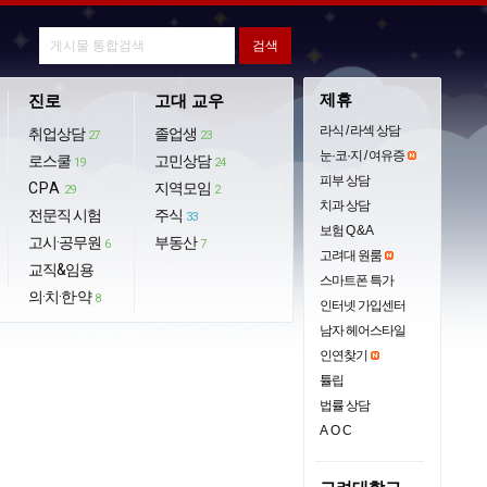
제휴
진로
고대 교우
라식 / 라섹 상담
취업상담
졸업생
27
23
눈·코·지 / 여유증
로스쿨
고민상담
19
24
피부 상담
CPA
지역모임
29
2
치과 상담
전문직 시험
주식
33
보험 Q & A
고시·공무원
부동산
6
7
고려대 원룸
교직&임용
스마트폰 특가
의·치·한·약
8
인터넷 가입센터
남자 헤어스타일
인연찾기
튤립
법률 상담
AOC