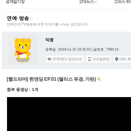
공개일기장
고대뉴스
고파스 위
4
연예·방송
Q
연예인과 TV방송에 대한 이야기를 나누는 공간입니다.
익명
등록일 : 2019-11-22 16:15:01
| 글번호 : 7590 | 0
1538
명이 읽었어요
모바일화면
URL 



[웹드라마] 찐엔딩 EP.01 (엘리스 유경, 가린)

첨부 동영상 : 1개