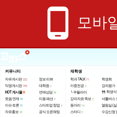
phone_android
모바일
커뮤니티
재학생
자유게시판
정보·리뷰
학과 TALK
학생회
222
71
익명게시판
대학원
이중전공
강의평가
795
2
3
학생식
HOT 게시물
연애상담
└ 쿠플라이
restaurant
24
웃음·연재
미용·패션
강의자료·족보
셔틀버스 
94
4
2
이슈·토론
스타트업·창업
동아리
열람실 (실
31
2
14
자유홍보
공식 오픈채팅
스터디
수강신청 
25
3