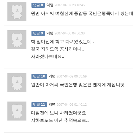
댓글
8
익명
2007-04-07 23:10:45
원만 아저씨 며칠전에 종암동 국민은행쪽에서 봤는데
댓글
9
익명
2007-04-08 04:50:38
헉 얼마전에 학교 다녀왔었는데..
결국 지하도쪽 공사하더니..
사라졌나보네요..
:
댓글
10
익명
2007-04-09 00:33:59
원만이 아저씨 국민은행 맞은편 벤치에 계십니닷.
:
댓글
11
익명
2007-04-09 01:40:12
며칠전에 보니 사라졌더군요.
지하보도도 이젠 추억속으로....
: