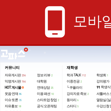
phone_android
모바일
커뮤니티
재학생
자유게시판
정보·리뷰
학과 TALK
학생회
256
2
112
1
익명게시판
대학원
이중전공
강의평가
766
2
학생식
HOT 게시물
연애상담
└ 쿠플라이
restaurant
25
웃음·연재
미용·패션
강의자료·족보
셔틀버스 
86
10
2
이슈·토론
스타트업·창업
동아리
열람실 (실
35
2
6
자유홍보
공식 오픈채팅
스터디
수강신청 
18
5