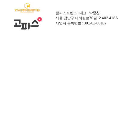
캠퍼스프렌즈 | 대표 : 박종찬
서울 강남구 테헤란로70길12 402-418A
사업자 등록번호 : 391-01-00107