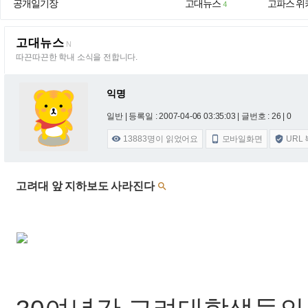
공개일기장
고대뉴스
고파스 위
4
고대뉴스
N
따끈따끈한 학내 소식을 전합니다.
익명
일반 |
등록일 : 2007-04-06 03:35:03
| 글번호 : 26 | 0
13883
명이 읽었어요
모바일화면
URL



고려대 앞 지하보도 사라진다
