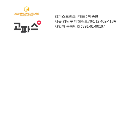
캠퍼스프렌즈 | 대표 : 박종찬
서울 강남구 테헤란로70길12 402-418A
사업자 등록번호 : 391-01-00107