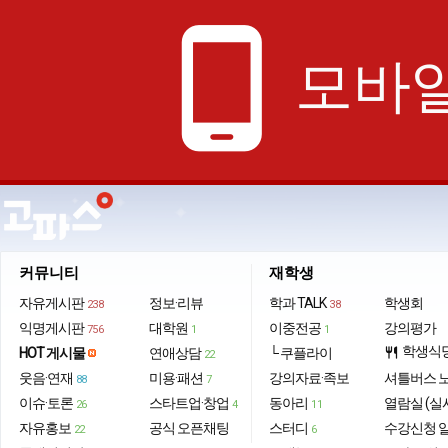
phone_android
모바일
커뮤니티
재학생
자유게시판
정보·리뷰
학과 TALK
학생회
238
38
익명게시판
대학원
이중전공
강의평가
756
1
1
학생식
HOT 게시물
연애상담
└ 쿠플라이
restaurant
22
웃음·연재
미용·패션
강의자료·족보
셔틀버스 
88
7
이슈·토론
스타트업·창업
동아리
열람실 (실
26
4
11
자유홍보
공식 오픈채팅
스터디
수강신청 
22
6