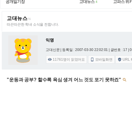
공개일기장
고대뉴스
고파스 위
4
고대뉴스
N
따끈따끈한 학내 소식을 전합니다.
익명
고대신문 |
등록일 : 2007-03-30 22:02:01
| 글번호 : 17 | 0
11761
명이 읽었어요
모바일화면
URL



"운동과 공부? 할수록 욕심 생겨 어느 것도 포기 못하죠"
