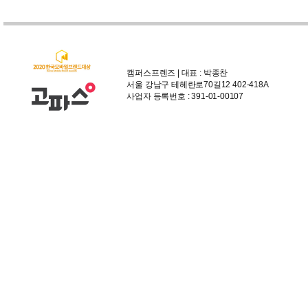
캠퍼스프렌즈 | 대표 : 박종찬
서울 강남구 테헤란로70길12 402-418A
사업자 등록번호 : 391-01-00107