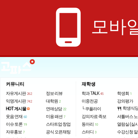
phone_android
모바일
커뮤니티
재학생
자유게시판
정보·리뷰
학과 TALK
학생회
262
45
1
익명게시판
대학원
이중전공
강의평가
742
2
학생식
HOT 게시물
연애상담
└ 쿠플라이
restaurant
22
웃음·연재
미용·패션
강의자료·족보
셔틀버스 
60
7
이슈·토론
스타트업·창업
동아리
열람실 (실
19
10
자유홍보
공식 오픈채팅
스터디
수강신청 
7
3