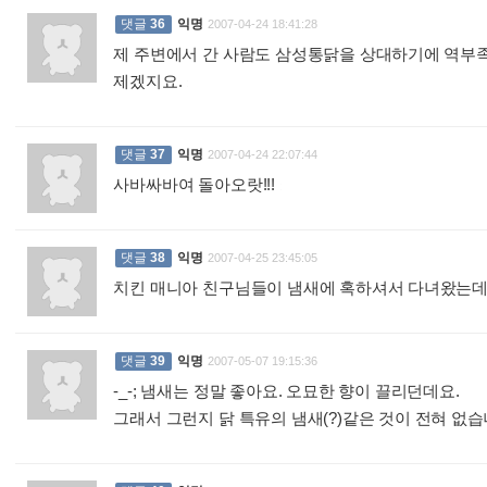
댓글
36
익명
2007-04-24 18:41:28
제 주변에서 간 사람도 삼성통닭을 상대하기에 역부족
제겠지요.
:
댓글
37
익명
2007-04-24 22:07:44
사바싸바여 돌아오랏!!!
:
댓글
38
익명
2007-04-25 23:45:05
치킨 매니아 친구님들이 냄새에 혹하셔서 다녀왔는데 절
댓글
39
익명
2007-05-07 19:15:36
-_-; 냄새는 정말 좋아요. 오묘한 향이 끌리던데요.
그래서 그런지 닭 특유의 냄새(?)같은 것이 전혀 없습