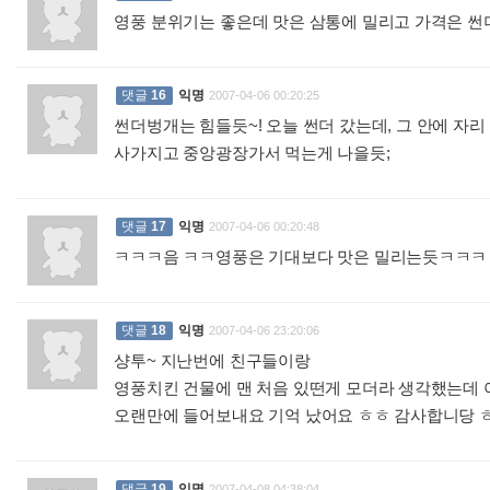
영풍 분위기는 좋은데 맛은 삼통에 밀리고 가격은 썬더에
댓글
16
익명
2007-04-06 00:20:25
썬더벙개는 힘들듯~! 오늘 썬더 갔는데, 그 안에 자리
사가지고 중앙광장가서 먹는게 나을듯;
:
댓글
17
익명
2007-04-06 00:20:48
ㅋㅋㅋ음 ㅋㅋ영풍은 기대보다 맛은 밀리는듯ㅋㅋ
댓글
18
익명
2007-04-06 23:20:06
샹투~ 지난번에 친구들이랑
영풍치킨 건물에 맨 처음 있떤게 모더라 생각했는데 아
오랜만에 들어보내요 기억 났어요 ㅎㅎ 감사합니당 
댓글
19
익명
2007-04-08 04:38:04