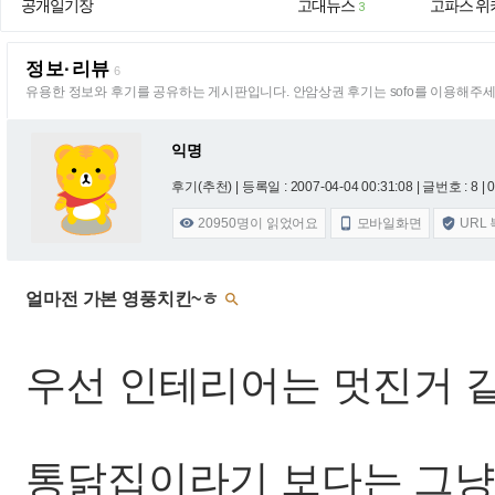
공개일기장
고대뉴스
고파스 위
3
정보·리뷰
6
유용한 정보와 후기를 공유하는 게시판입니다. 안암상권 후기는 sofo를 이용해주세
익명
후기(추천) |
등록일 : 2007-04-04 00:31:08
| 글번호 : 8 | 0
20950
명이 읽었어요
모바일화면
URL



얼마전 가본 영풍치킨~ㅎ

우선 인테리어는 멋진거 
통닭집이라기 보다는 그냥 