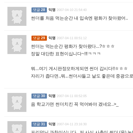
댓글
28
익명
2007-04-10 21:54:40
썬더를 처음 먹는순간 내 입속엔 평화가 찾아왔어..
:
댓글
29
익명
2007-04-11 00:51:12
썬더는 먹는순간 평화가 찾아왔다...?ㅎㅎㅎ
정말 대단한 표현이십니다~!!!ㅋㅋㅋ
뭐...여기 게시판정모하게되면 썬더 갑시다!!ㅎㅎㅎ
자리가 좁다면.,뭐...썬더사들고 날도 좋은데 중광으로
댓글
30
익명
2007-04-11 00:52:05
음 학교가면 썬더치킨 꼭 먹어봐야 겠네요..>_
:
댓글
31
익명
2007-04-11 23:16:30
프리덤님 과찬이십니다.. 저 사실 사촌이 썬더 (웁) 