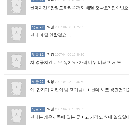
썬더치킨? 안암로타리쪽까지 배달 오나요? 전화번호
댓글
20
익명
2007-04-08 14:25:55
썬더 배달 안할걸요~
:
댓글
21
익명
2007-04-08 18:39:20
저 영풍치킨 너무 싫어요~가격 너무 비싸고..맛도..
:
댓글
22
익명
2007-04-08 19:36:30
아..갑자기 치킨이 넘 땡기넴+_+ 썬더 새로 생긴건가요
댓글
23
익명
2007-04-08 19:39:59
썬더는 개운사쪽에 있는 곳이고 가격도 싼데 일요일