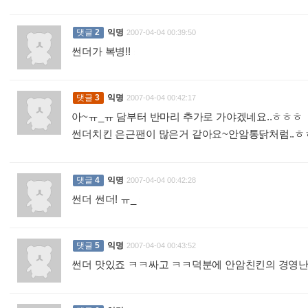
댓글
2
익명
2007-04-04 00:39:50
썬더가 복병!!
:
댓글
3
익명
2007-04-04 00:42:17
아~ㅠ_ㅠ 담부터 반마리 추가로 가야겠네요..ㅎㅎㅎ
썬더치킨 은근팬이 많은거 같아요~안암통닭처럼..
댓글
4
익명
2007-04-04 00:42:28
썬더 썬더! ㅠ_
:
댓글
5
익명
2007-04-04 00:43:52
썬더 맛있죠 ㅋㅋ싸고 ㅋㅋ덕분에 안암친킨의 경영난,,