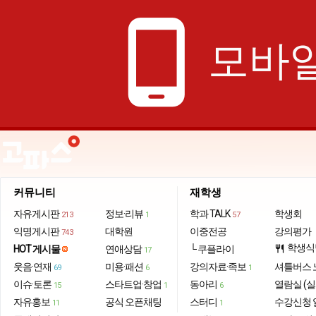
phone_android
모바일
커뮤니티
재학생
자유게시판
정보·리뷰
학과 TALK
학생회
213
1
57
익명게시판
대학원
이중전공
강의평가
743
학생식
HOT 게시물
연애상담
└ 쿠플라이
restaurant
17
웃음·연재
미용·패션
강의자료·족보
셔틀버스 
69
6
1
이슈·토론
스타트업·창업
동아리
열람실 (실
15
1
6
자유홍보
공식 오픈채팅
스터디
수강신청 
11
1