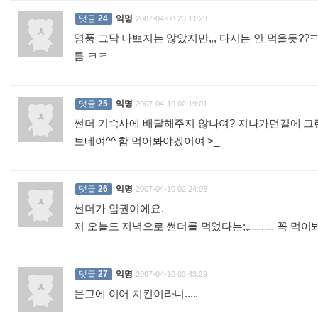
댓글
24
익명
2007-04-08 23:11:23
영풍 그닥 나쁘지는 않았지만,,, 다시는 안 먹을듯??
틈 ㅋㅋ
:
댓글
25
익명
2007-04-10 02:19:01
썬더 기숙사에 배달해주지 않나여? 지나가던길에 그런 글
보네여^^ 함 먹어봐야겠어여 >_
:
댓글
26
익명
2007-04-10 02:24:03
썬더가 압권이에요.
저 오늘도 저녁으로 썬더를 먹었다는;,.ㅡ.ㅡ 꼭 먹어
댓글
27
익명
2007-04-10 03:43:29
문고에 이어 치킨이라니.....
: