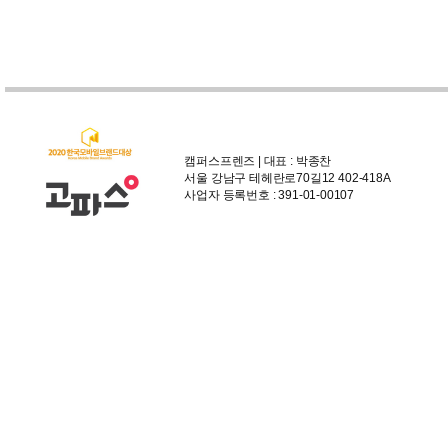
캠퍼스프렌즈 | 대표 : 박종찬
서울 강남구 테헤란로70길12 402-418A
사업자 등록번호 : 391-01-00107