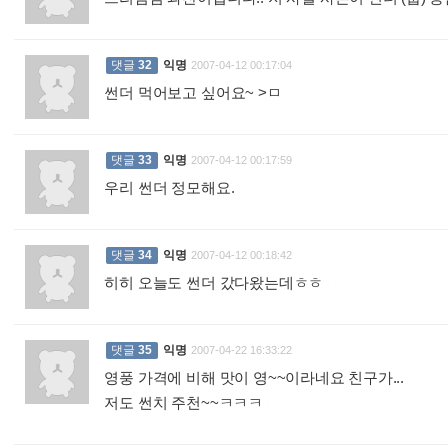
댓글
32
익명
2007-04-12 00:17:04
썬더 먹어보고 싶어요~ >ㅁ
:
댓글
33
익명
2007-04-12 00:17:59
우리 썬더 정모해요.
:
댓글
34
익명
2007-04-12 00:18:42
히히 오늘도 썬더 갔다왔는데ㅎㅎ
:
댓글
35
익명
2007-04-22 16:33:22
영풍 가격에 비해 맛이 영~~이라네요 친구가...
저도 썬치 주천~~ㅋㅋㅋ
: