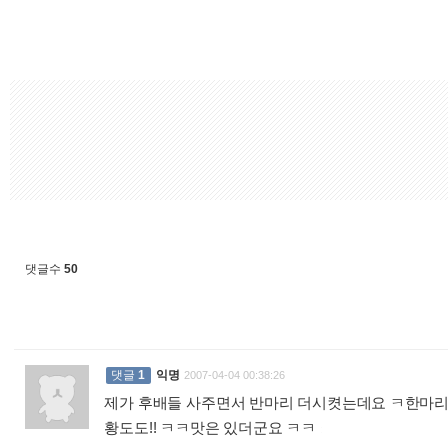
댓글수
50
댓글
1
익명
2007-04-04 00:38:26
제가 후배들 사주면서 반마리 더시켯는데요 ㅋ한마리
황도도!! ㅋㅋ맛은 있더군요 ㅋㅋ
: