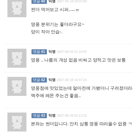
댓글
40
익명
2007-05-19 10:07:00
썬더 먹어보고 시퍼..ㅡㅠ
영풍 분위기는 좋더라구요~
양이 작아 안습-.
:
댓글
41
익명
2007-06-04 01:19:55
영풍 .. 나름의 개성 없음 비싸고 양적고 맛은 보통
:
댓글
42
익명
2007-06-18 16:47:24
영풍첨에 맛있었는데 얼마전에 가봤더니 구려졌더라
맥주에 레몬 주는건 좋음..
:
댓글
43
익명
2007-06-29 02:13:32
본좌는 썬더입니다. 안치 삼통 영풍 따라올수 없죵 