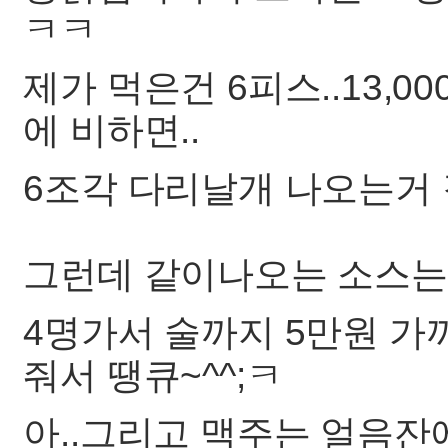
ㅋㅋ
제가 먹은건 6피스..13,0
에 비하면..
6조각 다리날개 나오는거 
그런데 같이나오는 소스는
4명가서 술까지 5만원 
줘서 땡큐~^^;ㅋ
아..그리고 맥주는 얼음잔