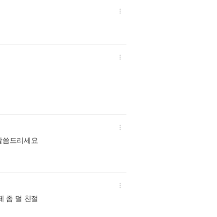



 말씀드리세요

 좀 덜 친절