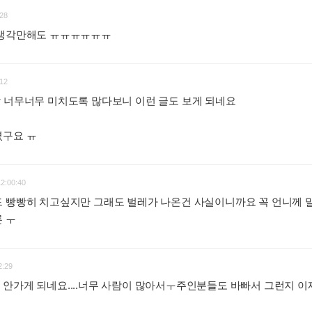
28
 생각만해도 ㅠㅠㅠㅠㅠㅠ
:
12
 너무너무 미치도록 많다보니 이런 글도 보게 되네요
셨구요 ㅠ
:
12:00:40
드 빵빵히 치고싶지만 그래도 벌레가 나온건 사실이니까요 꼭 언니께
론 ㅜ
:
2:29
안가게 되네요....너무 사람이 많아서ㅜ주인분들도 바빠서 그런지 이제