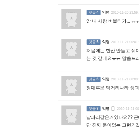
댓글
4
익명
2010-11-20 23:59:
앍 내 사랑 버블티가... 
댓글
5
익명
2010-11-21 00:01:
처음에는 한잔 만들고 쉐이
는 것 같네요ㅠㅠ 말씀드
댓글
6
익명
2010-11-21 00:09:
정대후문 먹거리나라 생과

댓글
7
익명
2010-11-21 00
날파리같은거였나요?? 근
단 진짜 운이없는 그런