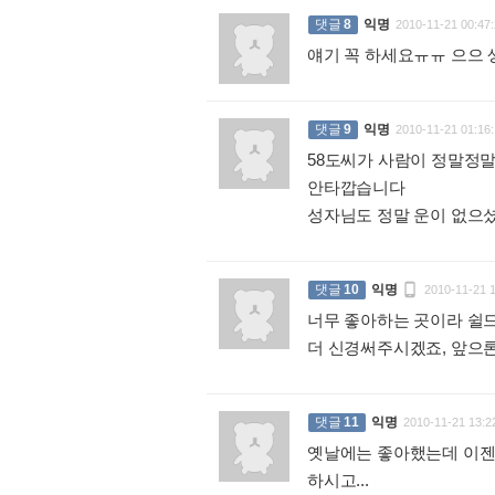
댓글
8
익명
2010-11-21 00:47:
얘기 꼭 하세요ㅠㅠ 으으
댓글
9
익명
2010-11-21 01:16:
58도씨가 사람이 정말정말
안타깝습니다
성자님도 정말 운이 없으

댓글
10
익명
2010-11-21 
너무 좋아하는 곳이라 쉴
더 신경써주시겠죠, 앞으
댓글
11
익명
2010-11-21 13:2
옛날에는 좋아했는데 이젠 
하시고...
: