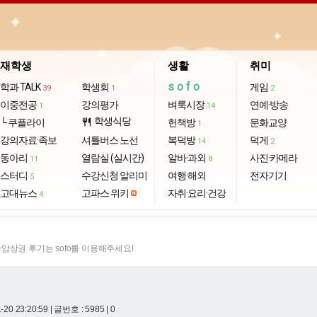
재학생
생활
취미
sofo
학과 TALK
학생회
게임
39
1
2
이중전공
강의평가
벼룩시장
연예·방송
1
14
학생식당
└ 쿠플라이
restaurant
헌책방
문화교양
1
강의자료·족보
셔틀버스 노선
복덕방
덕게
14
2
동아리
열람실 (실시간)
알바·과외
사진·카메라
11
8
스터디
수강신청 알리미
여행·해외
전자기기
5
고대뉴스
고파스 위키
자취·요리·건강
4
암상권 후기는 sofo를 이용해주세요!
-20 23:20:59
| 글번호 : 5985 | 0