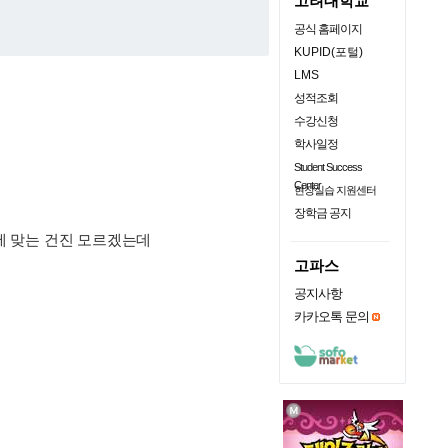
고려대학교
공식 홈페이지
KUPID(포털)
LMS
성적조회
수강신청
학사일정
Student Success
Center
현장실습 지원센터
장학금 공지
판에 맞는 건진 모르겠는데
고파스
공지사항
카카오톡 문의