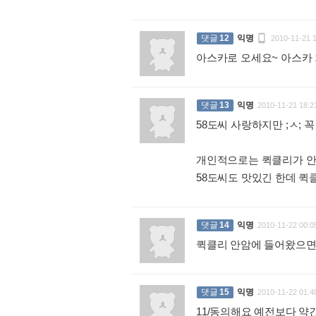

댓글
12
익명
2010-11-21 
아스카로 오세요~ 아스카
댓글
13
익명
2010-11-21 18:2
58도씨 사랑하지만 ;ㅅ; 꼭
개인적으로는 퀵클리가 안
58도씨도 맛있긴 한데 퀵
댓글
14
익명
2010-11-22 00:0
퀵클리 안암에 들어왔으면
댓글
15
익명
2010-11-22 01:4
11/동의해요 예전보다 약