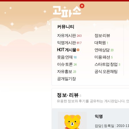
import_export
커뮤니티
자유게시판
정보·리뷰
243
익명게시판
대학원
817
1
HOT 게시물
연애상담
20
웃음·연재
미용·패션
90
5
이슈·토론
스타트업·창업
24
3
자유홍보
공식 오픈채팅
23
공개일기장
정보·리뷰
6
유용한 정보와 후기를 공유하는 게시판입니다. 안
익명
잡담 |
등록일 : 2010-11