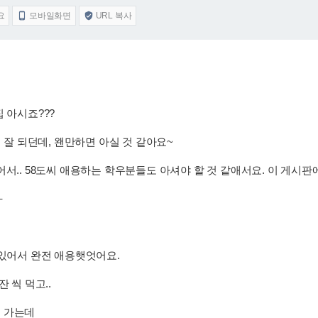
요
모바일화면
URL 복사


 아시죠???
청 잘 되던데, 왠만하면 아실 것 같아요~
어서.. 58도씨 애용하는 학우분들도 아셔야 할 것 같애서요. 이 게시
ㅜ
데
맛있어서 완전 애용햇엇어요.
 씩 먹고..
 가는데