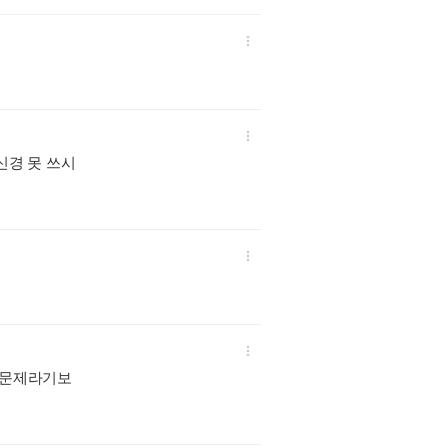


신경 못 쓰시


 문제라기보