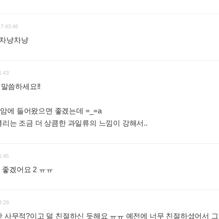
17:43:46
 차냥차냥
:
1:43
 말씀하세요!!
암에 들어왔으면 좋겠는데 =_=a
클리는 조금 더 상큼한 과일류의 느낌이 강해서..
:
5:45
 좋겠어요 2 ㅠㅠ
:
8:29
간 사무적?이고 덜 친절하신 듯해요 ㅠㅠ 예전에 너무 친절하셨어서 그