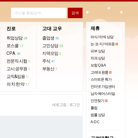
제휴
진로
고대 교우
라식 / 라섹 상담
취업상담
졸업생
28
35
눈·코·지 / 여유증
로스쿨
고민상담
17
23
피부 상담
CPA
지역모임
36
2
치과 상담
전문직 시험
주식
1
41
보험 Q & A
고시·공무원
부동산
1
7
고려대 원룸
교직&임용
1
스마트폰 특가
의·치·한·약
17
인터넷 가입센터
남자 헤어스타일
인연찾기
새로고침
|
로그인
튤립
법률 상담
AOC