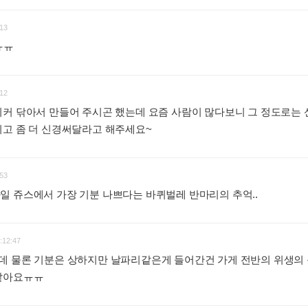
13
ㅠㅠㅠ
:
12
커 닦아서 만들어 주시곤 했는데 요즘 사람이 많다보니 그 정도로는 
리고 좀 더 신경써달라고 해주세요~
:
53
일 쥬스에서 가장 기분 나쁘다는 바퀴벌레 반마리의 추억..
:
:12:47
데 물론 기분은 상하지만 날파리같은게 들어간건 가게 전반의 위생의
거같아요ㅠㅠ
: