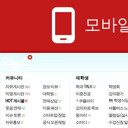
phone_android
모바일
커뮤니티
재학생
자유게시판
정보·리뷰
학과 TALK
학생회
265
1
47
익명게시판
대학원
이중전공
강의평가
719
2
학생식
HOT 게시물
연애상담
└ 쿠플라이
restaurant
21
웃음·연재
미용·패션
강의자료·족보
셔틀버스 
62
8
이슈·토론
스타트업·창업
동아리
열람실 (실
20
10
자유홍보
공식 오픈채팅
스터디
수강신청 
8
3