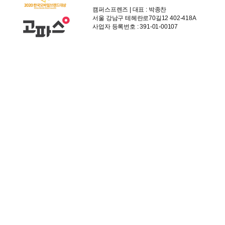
캠퍼스프렌즈 | 대표 : 박종찬
서울 강남구 테헤란로70길12 402-418A
사업자 등록번호 : 391-01-00107