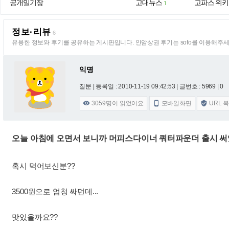
공개일기장
고대뉴스
고파스 위키
1
정보·리뷰
6
유용한 정보와 후기를 공유하는 게시판입니다. 안암상권 후기는 sofo를 이용해주세
익명
질문 |
등록일 : 2010-11-19 09:42:53
| 글번호 : 5969 | 0
3059
명이 읽었어요
모바일화면
URL 



오늘 아침에 오면서 보니까 머피스다이너 쿼터파운더 출시 
혹시 먹어보신분??
3500원으로 엄청 싸던데...
맛있을까요??