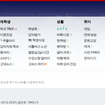
재학생
생활
취미
sofo
학과 TALK
학생회
게임
55
1
이중전공
강의평가
벼룩시장
연예·방송
10
학생식당
└ 쿠플라이
restaurant
헌책방
문화교양
1
강의자료·족보
셔틀버스 노선
복덕방
덕게
1
16
7
동아리
열람실 (실시간)
알바·과외
사진·카메라
9
6
스터디
수강신청 알리미
여행·해외
전자기기
3
고대뉴스
고파스 위키
자취·요리·건강
3
암상권 후기는 sofo를 이용해주세요!
-18 11:28:20
| 글번호 : 5962 | 0