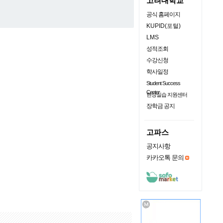
고려대학교
공식 홈페이지
KUPID(포털)
LMS
성적조회
수강신청
학사일정
Student Success
Center
현장실습 지원센터
장학금 공지
고파스
공지사항
카카오톡 문의