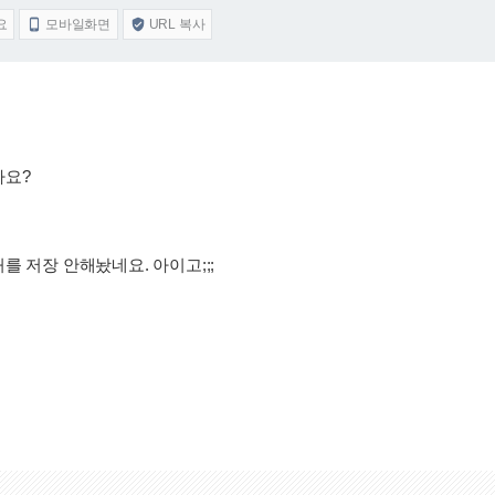
요
모바일화면
URL 복사


나요?
를 저장 안해놨네요. 아이고;;;