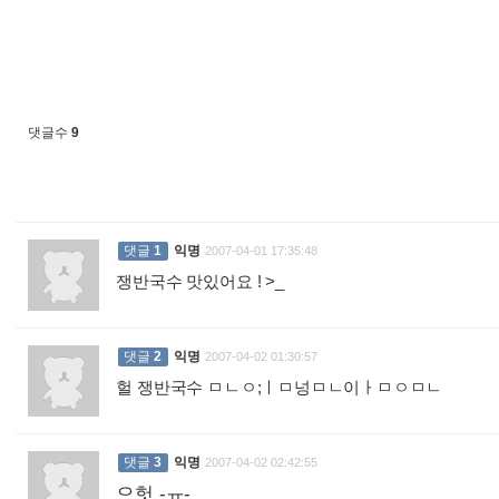
댓글수
9
댓글
1
익명
2007-04-01 17:35:48
쟁반국수 맛있어요 ! >_
:
댓글
2
익명
2007-04-02 01:30:57
헐 쟁반국수 ㅁㄴㅇ;ㅣㅁ넝ㅁㄴ이ㅏㅁㅇㅁㄴ
:
댓글
3
익명
2007-04-02 02:42:55
으헛 -ㅠ-
: