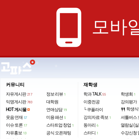
phone_android
모바일
커뮤니티
재학생
자유게시판
정보·리뷰
학과 TALK
학생회
217
1
55
1
익명게시판
대학원
이중전공
강의평가
783
학생식
HOT 게시물
연애상담
└ 쿠플라이
restaurant
19
웃음·연재
미용·패션
강의자료·족보
셔틀버스 
57
5
1
이슈·토론
스타트업·창업
동아리
열람실 (실
17
1
6
자유홍보
공식 오픈채팅
스터디
수강신청 
13
1