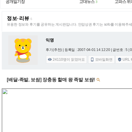
공개일기장
고대뉴스
고파스 위
3
정보·리뷰
6
유용한 정보와 후기를 공유하는 게시판입니다. 안암상권 후기는 sofo를 이용해주세
익명
후기(추천) |
등록일 : 2007-04-01 14:12:20
| 글번호 : 5 | 0
24110
명이 읽었어요
모바일화면
URL



[배달-족발, 보쌈] 장충동 할매 왕 족발 보쌈!
