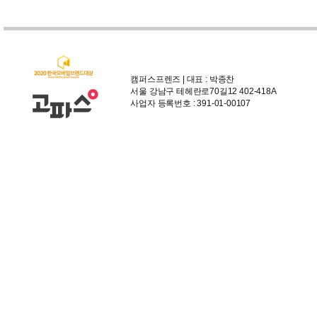
캠퍼스프렌즈 | 대표 : 박종찬
서울 강남구 테헤란로70길12 402-418A
사업자 등록번호 : 391-01-00107