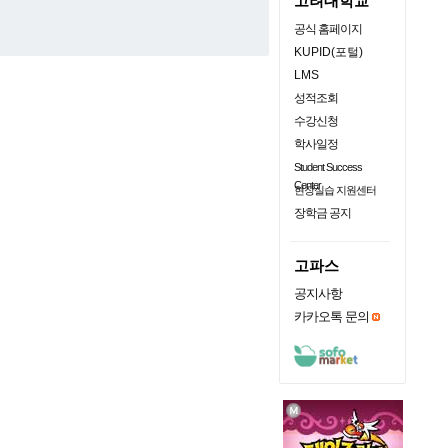
고려대학교
공식 홈페이지
KUPID(포털)
LMS
성적조회
수강신청
학사일정
Student Success
Center
현장실습 지원센터
장학금 공지
고파스
공지사항
카카오톡 문의