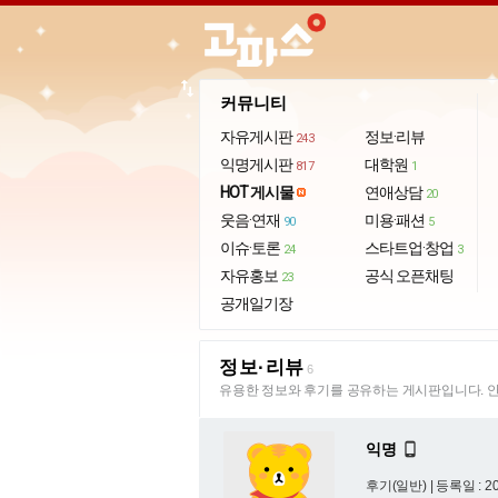
import_export
커뮤니티
자유게시판
정보·리뷰
243
익명게시판
대학원
817
1
HOT 게시물
연애상담
20
웃음·연재
미용·패션
90
5
이슈·토론
스타트업·창업
24
3
자유홍보
공식 오픈채팅
23
공개일기장
정보·리뷰
6
유용한 정보와 후기를 공유하는 게시판입니다. 안
익명

후기(일반) |
등록일 : 20