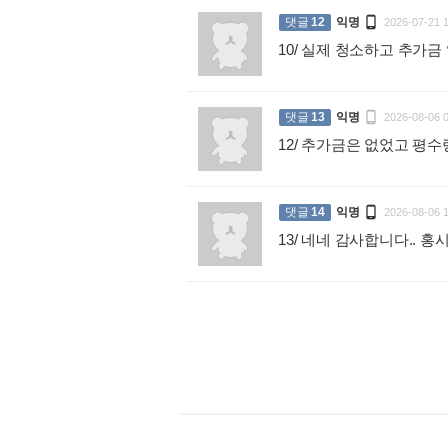

댓글
12
익명
2026-07-21 
10/ 실제 청소하고 추가

댓글
13
익명
2026-08-06 
12/ 추가금은 없었고 평

댓글
14
익명
2026-08-06 
13/ 네네 감사합니다..