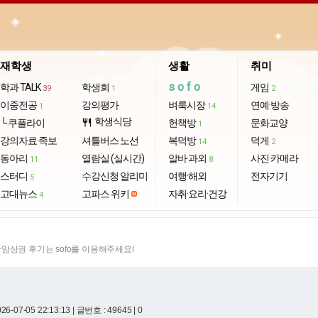
재학생
생활
취미
sofo
학과 TALK
학생회
게임
39
1
2
이중전공
강의평가
벼룩시장
연예·방송
1
14
학생식당
└ 쿠플라이
restaurant
헌책방
문화교양
1
강의자료·족보
셔틀버스 노선
복덕방
덕게
14
2
동아리
열람실 (실시간)
알바·과외
사진·카메라
11
8
스터디
수강신청 알리미
여행·해외
전자기기
5
고대뉴스
고파스 위키
자취·요리·건강
4
암상권 후기는 sofo를 이용해주세요!
26-07-05 22:13:13
| 글번호 : 49645 | 0