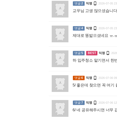

댓글
2
익명
2026-07-05 23
교우님 고생 많으셨습니다

댓글
4
익명
2026-07-05 23
제대로 똥밟으셨네요 ㅠ.

댓글
5
BEST
익명
2026
하 입주청소 맡기면서 한번

댓글
6
익명
2026-07-06 09
5/ 좋은데 찾으면 꼭 여

댓글
7
익명
2026-07-06 12
6/ 네 공유해주시면 너무