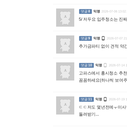
댓글
8
익명
2026-07-06 13:02:
5/ 저두요 입주청소는 진짜

댓글
9
익명
2026-07-07 21
추가금파티 없이 견적 약간 

댓글
10
익명
2026-07-14 
고파스에서 홍시청소 추천
꼼꼼하세요(하나씩 보여주시

댓글
11
익명
2026-07-19 
ㄷㄷ저도 몇년전에ㅜ이사할
돌려받기...
: