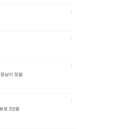



사장님이 정말

뷰로 2만원