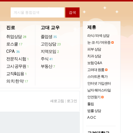
제휴
진로
고대 교우
라식 / 라섹 상담
취업상담
졸업생
28
35
눈·코·지 / 여유증
로스쿨
고민상담
17
23
피부 상담
CPA
지역모임
36
2
치과 상담
전문직 시험
주식
1
41
보험 Q & A
고시·공무원
부동산
1
7
고려대 원룸
교직&임용
1
스마트폰 특가
의·치·한·약
17
인터넷 가입센터
남자 헤어스타일
인연찾기
새로고침
|
로그인
튤립
법률 상담
AOC