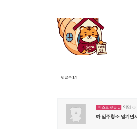
댓글수
14
익명
베스트 댓글 1

하 입주청소 맡기면서