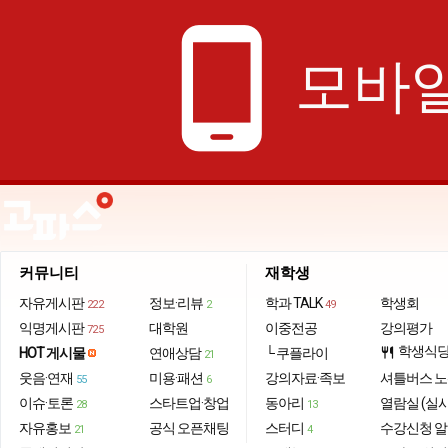
phone_android
모바일
커뮤니티
재학생
자유게시판
정보·리뷰
학과 TALK
학생회
222
2
49
익명게시판
대학원
이중전공
강의평가
725
학생식
HOT 게시물
연애상담
└ 쿠플라이
restaurant
21
웃음·연재
미용·패션
강의자료·족보
셔틀버스 
55
6
이슈·토론
스타트업·창업
동아리
열람실 (실
28
13
자유홍보
공식 오픈채팅
스터디
수강신청 
21
4