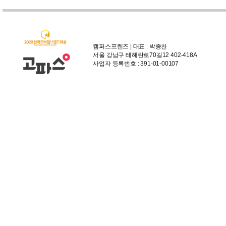
캠퍼스프렌즈 | 대표 : 박종찬
서울 강남구 테헤란로70길12 402-418A
사업자 등록번호 : 391-01-00107