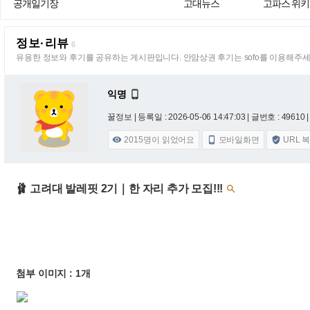
공개일기장
고대뉴스
고파스 위키
정보·리뷰
6
유용한 정보와 후기를 공유하는 게시판입니다. 안암상권 후기는 sofo를 이용해주세
익명

꿀정보 |
등록일 : 2026-05-06 14:47:03
| 글번호 : 49610 |
2015
명이 읽었어요
모바일화면
URL 



🩰 고려대 발레핏 2기｜한 자리 추가 모집!!!

첨부 이미지 : 1개