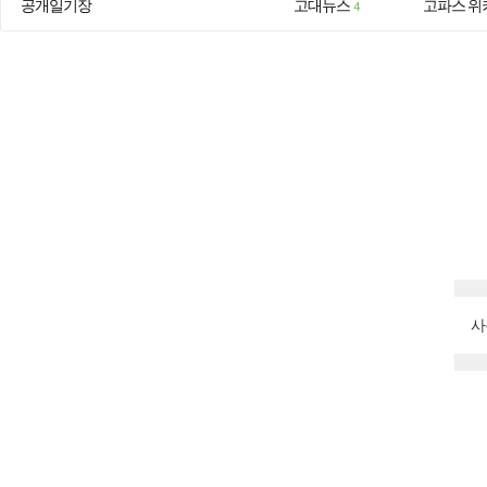
공개일기장
고대뉴스
고파스 위
4
사