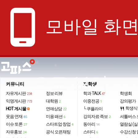
phone_android
모바일 화
으로 보기
커뮤니티
재학생
자유게시판
정보·리뷰
학과 TALK
학생회
234
47
익명게시판
대학원
이중전공
강의평가
773
2
1
학생식
HOT 게시물
연애상담
└ 쿠플라이
restaurant
22
웃음·연재
미용·패션
강의자료·족보
셔틀버스 
85
6
2
이슈·토론
스타트업·창업
동아리
열람실 (실
27
4
14
자유홍보
공식 오픈채팅
스터디
수강신청 
24
6